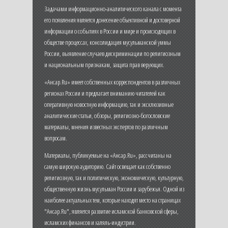
Задачами информационно-аналитического канала с момента
его появления является донесение объективной и достоверной
информации о событиях в России и мире и происходящих в
обществе процессах, консолидация мусульманской уммы
России, выявление случаев дискриминации по религиозным
и национальным признакам, защита прав верующих.
«Ансар.Ru» имеет собственных корреспондентов в различных
регионах России и предлагает вниманию читателей как
оперативную новостную информацию, так и эксклюзивные
аналитические статьи, обзоры, религиозно-богословские
материалы, мнения известных экспертов по различным
вопросам.
Материалы, публикуемые на «Ансар.Ru», рассчитаны на
самую широкую аудиторию. Сайт освещает как собственно
религиозную, так и политическую, экономическую, культурную,
общественную жизнь мусульман России и зарубежья. Одной из
наиболее актуальных тем, которые находят место на страницах
"Ансар.Ru", является развитие исламской банковской сферы,
исламских финансов и халяль-индустрии.