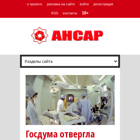
о проекте
реклама на сайте
войти
регистрация
18+
RSS
контакты
Госдума отвергла