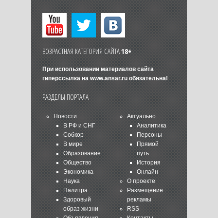
ВОЗРАСТНАЯ КАТЕГОРИЯ САЙТА
18+
При использовании материалов сайта
гиперссылка на
www.ansar.ru
обязательна!
РАЗДЕЛЫ ПОРТАЛА
Новости
Актуально
В РФ и СНГ
Аналитика
Собкор
Персоны
В мире
Прямой
Образование
путь
Общество
История
Экономика
Онлайн
Наука
О проекте
Палитра
Размещение
Здоровый
рекламы
образ жизни
RSS