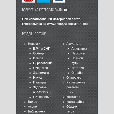
ВОЗРАСТНАЯ КАТЕГОРИЯ САЙТА
18+
При использовании материалов сайта
гиперссылка на
www.ansar.ru
обязательна!
РАЗДЕЛЫ ПОРТАЛА
Новости
Актуально
В РФ и СНГ
Аналитика
Собкор
Персоны
В мире
Прямой
Образование
путь
Общество
История
Экономика
Онлайн
Наука
О проекте
Палитра
Размещение
Здоровый
рекламы
образ жизни
RSS
Объявления
Контакты
Видео
Карта сайта
Аудио
Облако
Библиотека
тегов