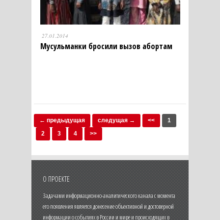
27.01.2014
Мусульманки бросили вызов абортам
← предыдущая
следущая →
<<
1
2
3
4
>>
О ПРОЕКТЕ
Задачами информационно-аналитического канала с момента
его появления является донесение объективной и достоверной
информации о событиях в России и мире и происходящих в