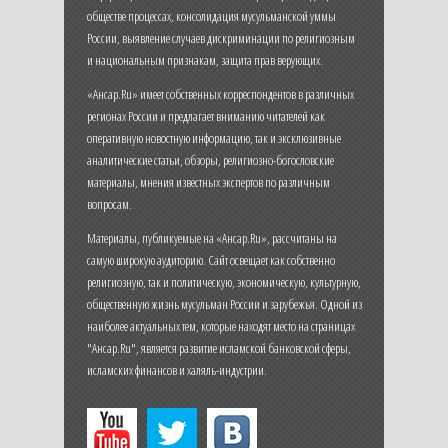
обществе процессах, консолидация мусульманской уммы
России, выявление случаев дискриминации по религиозным
и национальным признакам, защита прав верующих.
«Ансар.Ru» имеет собственных корреспондентов в различных
регионах России и предлагает вниманию читателей как
оперативную новостную информацию, так и эксклюзивные
аналитические статьи, обзоры, религиозно-богословские
материалы, мнения известных экспертов по различным
вопросам.
Материалы, публикуемые на «Ансар.Ru», рассчитаны на
самую широкую аудиторию. Сайт освещает как собственно
религиозную, так и политическую, экономическую, культурную,
общественную жизнь мусульман России и зарубежья. Одной из
наиболее актуальных тем, которые находят место на страницах
"Ансар.Ru", является развитие исламской банковской сферы,
исламских финансов и халяль-индустрии.