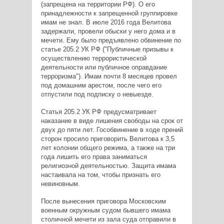
(запрещена на территории РФ). О его
принадлежности к запрещенной группировке
имам не знал. В июле 2016 года Велитова
задержали, провели обыски у него дома и в
мечети. Ему было предъявлено обвинение по
статье 205.2 УК РФ ("Публичные призывы к
осуществлению террористической
деятельности или публичное оправдание
терроризма"). Имам почти 8 месяцев провел
под домашним арестом, после чего его
отпустили под подписку о невыезде.
Статья 205.2 УК РФ предусматривает
наказание в виде лишения свободы на срок от
двух до пяти лет. Гособвинение в ходе прений
сторон просило приговорить Велитова к 3,5
лет колонии общего режима, а также на три
года лишить его права заниматься
религиозной деятельностью. Защита имама
настаивала на том, чтобы признать его
невиновным.
После вынесения приговора Московским
военным окружным судом бывшего имама
столичной мечети из зала суда отправили в