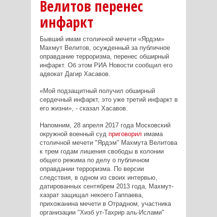
Велитов перенес
инфаркт
Бывший имам столичной мечети «Ярдэм»
Махмут Велитов, осужденный за публичное
оправдание терроризма, перенес обширный
инфаркт. Об этом РИА Новости сообщил его
адвокат Дагир Хасавов.
«Мой подзащитный получил обширный
сердечный инфаркт, это уже третий инфаркт в
его жизни», - сказал Хасавов.
Напомним, 28 апреля 2017 года Московский
окружной военный суд
приговорил
имама
столичной мечети "Ярдэм" Махмута Велитова
к трем годам лишения свободы в колонии
общего режима по делу о публичном
оправдании терроризма. По версии
следствия, в одном из своих интервью,
датированных сентябрем 2013 года, Махмут-
хазрат защищал некоего Гаппаева,
прихожанина мечети в Отрадном, участника
организации "Хизб ут-Тахрир аль-Ислами"