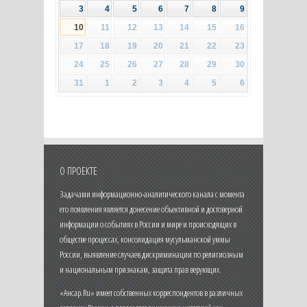
3
4
5
6
7
8
9
10
11
12
13
14
15
16
17
18
19
20
21
22
23
24
25
26
27
28
29
30
31
1
2
3
4
5
6
О ПРОЕКТЕ
Задачами информационно-аналитического канала с момента
его появления является донесение объективной и достоверной
информации о событиях в России и мире и происходящих в
обществе процессах, консолидация мусульманской уммы
России, выявление случаев дискриминации по религиозным
и национальным признакам, защита прав верующих.
«Ансар.Ru» имеет собственных корреспондентов в различных