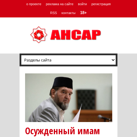
о проекте
реклама на сайте
войти
регистрация
18+
RSS
контакты
Осужденный имам