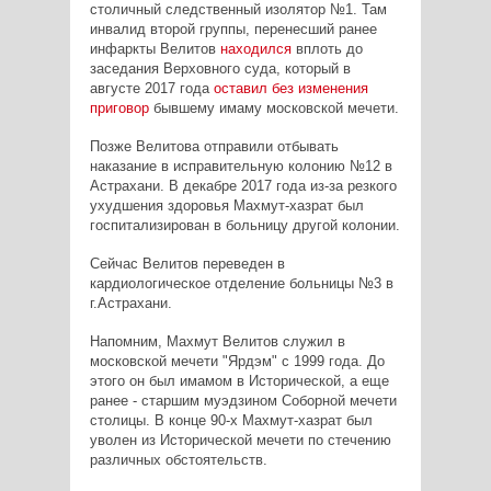
столичный следственный изолятор №1. Там
инвалид второй группы, перенесший ранее
инфаркты Велитов
находился
вплоть до
заседания Верховного суда, который в
августе 2017 года
оставил без изменения
приговор
бывшему имаму московской мечети.
Позже Велитова отправили отбывать
наказание в исправительную колонию №12 в
Астрахани. В декабре 2017 года из-за резкого
ухудшения здоровья Махмут-хазрат был
госпитализирован в больницу другой колонии.
Сейчас Велитов переведен в
кардиологическое отделение больницы №3 в
г.Астрахани.
Напомним, Махмут Велитов служил в
московской мечети "Ярдэм" с 1999 года. До
этого он был имамом в Исторической, а еще
ранее - старшим муэдзином Соборной мечети
столицы. В конце 90-х Махмут-хазрат был
уволен из Исторической мечети по стечению
различных обстоятельств.