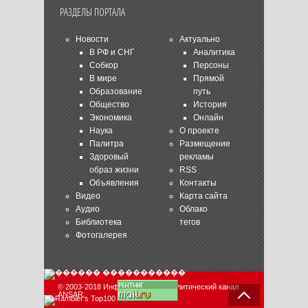
РАЗДЕЛЫ ПОРТАЛА
Новости
Актуально
В РФ и СНГ
Аналитика
Собкор
Персоны
В мире
Прямой
Образование
путь
Общество
История
Экономика
Онлайн
Наука
О проекте
Палитра
Размещение
Здоровый
рекламы
образ жизни
RSS
Объявления
Контакты
Видео
Карта сайта
Аудио
Облако
Библиотека
тегов
Фотогалерея
© 2003-2018 Информационно-аналитический канал
ANSAR