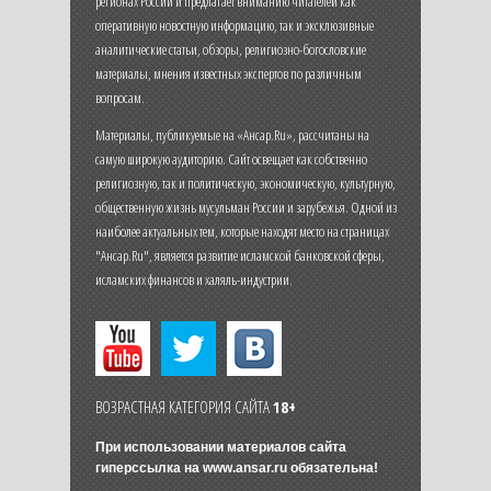
регионах России и предлагает вниманию читателей как
оперативную новостную информацию, так и эксклюзивные
аналитические статьи, обзоры, религиозно-богословские
материалы, мнения известных экспертов по различным
вопросам.
Материалы, публикуемые на «Ансар.Ru», рассчитаны на
самую широкую аудиторию. Сайт освещает как собственно
религиозную, так и политическую, экономическую, культурную,
общественную жизнь мусульман России и зарубежья. Одной из
наиболее актуальных тем, которые находят место на страницах
"Ансар.Ru", является развитие исламской банковской сферы,
исламских финансов и халяль-индустрии.
ВОЗРАСТНАЯ КАТЕГОРИЯ САЙТА
18+
При использовании материалов сайта
гиперссылка на
www.ansar.ru
обязательна!