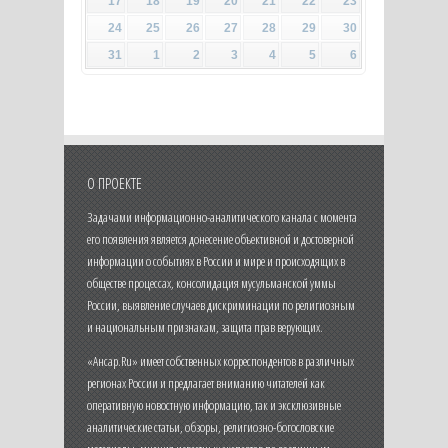
17
18
19
20
21
22
23
24
25
26
27
28
29
30
31
1
2
3
4
5
6
О ПРОЕКТЕ
Задачами информационно-аналитического канала с момента
его появления является донесение объективной и достоверной
информации о событиях в России и мире и происходящих в
обществе процессах, консолидация мусульманской уммы
России, выявление случаев дискриминации по религиозным
и национальным признакам, защита прав верующих.
«Ансар.Ru» имеет собственных корреспондентов в различных
регионах России и предлагает вниманию читателей как
оперативную новостную информацию, так и эксклюзивные
аналитические статьи, обзоры, религиозно-богословские