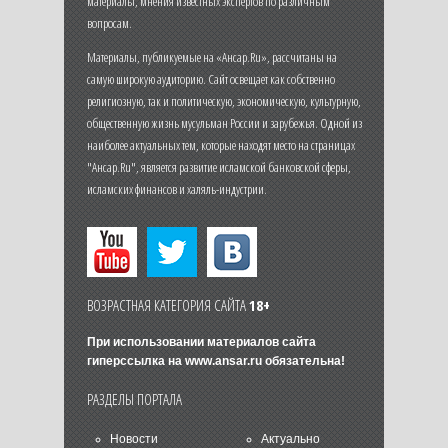
материалы, мнения известных экспертов по различным
вопросам.
Материалы, публикуемые на «Ансар.Ru», рассчитаны на
самую широкую аудиторию. Сайт освещает как собственно
религиозную, так и политическую, экономическую, культурную,
общественную жизнь мусульман России и зарубежья. Одной из
наиболее актуальных тем, которые находят место на страницах
"Ансар.Ru", является развитие исламской банковской сферы,
исламских финансов и халяль-индустрии.
ВОЗРАСТНАЯ КАТЕГОРИЯ САЙТА
18+
При использовании материалов сайта
гиперссылка на
www.ansar.ru
обязательна!
РАЗДЕЛЫ ПОРТАЛА
Новости
Актуально