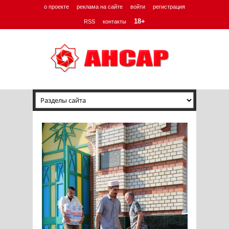
о проекте
реклама на сайте
войти
регистрация
18+
RSS
контакты