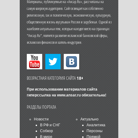
Материалы, публикуемые на «Ансар.Ru», рассчитаны на
самую широкую аудиторию. Сайт освещает как собственно
религиозную, так и политическую, экономическую, культурную,
общественную жизнь мусульман России и зарубежья. Одной из
наиболее актуальных тем, которые находят место на страницах
"Ансар.Ru", является развитие исламской банковской сферы,
исламских финансов и халяль-индустрии.
ВОЗРАСТНАЯ КАТЕГОРИЯ САЙТА
18+
При использовании материалов сайта
гиперссылка на
www.ansar.ru
обязательна!
РАЗДЕЛЫ ПОРТАЛА
Новости
Актуально
В РФ и СНГ
Аналитика
Собкор
Персоны
В мире
Прямой