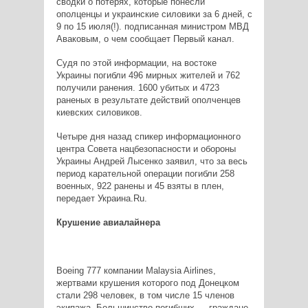
сводки о потерях, которые понесли
ополценцы и украинские силовики за 6 дней, с
9 по 15 июля(!). подписанная министром МВД
Аваковым, о чем сообщает Первый канал.
Судя по этой информации, на востоке
Украины погибли 496 мирных жителей и 762
получили ранения. 1600 убитых и 4723
раненых в результате действий ополченцев
киевских силовиков.
Четыре дня назад спикер информационного
центра Совета нацбезопасности и обороны
Украины Андрей Лысенко заявил, что за весь
период карательной операции погибли 258
военных, 922 ранены и 45 взяты в плен,
передает Украина.Ru.
Крушение авиалайнера
Boeing 777 компании Malaysia Airlines,
жертвами крушения которого под Донецком
стали 298 человек, в том числе 15 членов
экипажа.
Большинство погибших — граждане