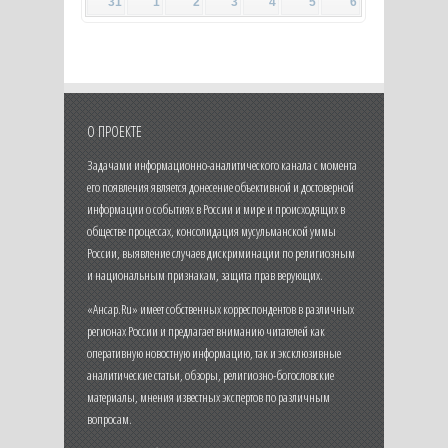
31
1
2
3
4
5
6
О ПРОЕКТЕ
Задачами информационно-аналитического канала с момента
его появления является донесение объективной и достоверной
информации о событиях в России и мире и происходящих в
обществе процессах, консолидация мусульманской уммы
России, выявление случаев дискриминации по религиозным
и национальным признакам, защита прав верующих.
«Ансар.Ru» имеет собственных корреспондентов в различных
регионах России и предлагает вниманию читателей как
оперативную новостную информацию, так и эксклюзивные
аналитические статьи, обзоры, религиозно-богословские
материалы, мнения известных экспертов по различным
вопросам.