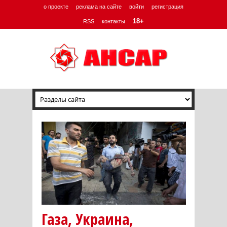
о проекте
реклама на сайте
войти
регистрация
18+
RSS
контакты
Газа, Украина,