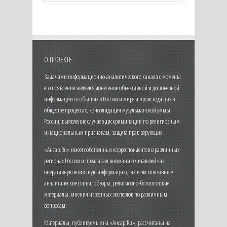
О ПРОЕКТЕ
Задачами информационно-аналитического канала с момента
его появления является донесение объективной и достоверной
информации о событиях в России и мире и происходящих в
обществе процессах, консолидация мусульманской уммы
России, выявление случаев дискриминации по религиозным
и национальным признакам, защита прав верующих.
«Ансар.Ru» имеет собственных корреспондентов в различных
регионах России и предлагает вниманию читателей как
оперативную новостную информацию, так и эксклюзивные
аналитические статьи, обзоры, религиозно-богословские
материалы, мнения известных экспертов по различным
вопросам.
Материалы, публикуемые на «Ансар.Ru», рассчитаны на