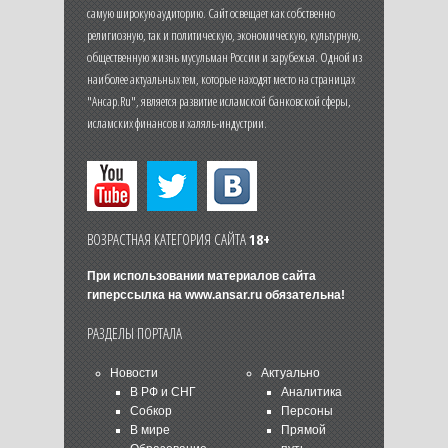
самую широкую аудиторию. Сайт освещает как собственно
религиозную, так и политическую, экономическую, культурную,
общественную жизнь мусульман России и зарубежья. Одной из
наиболее актуальных тем, которые находят место на страницах
"Ансар.Ru", является развитие исламской банковской сферы,
исламских финансов и халяль-индустрии.
ВОЗРАСТНАЯ КАТЕГОРИЯ САЙТА
18+
При использовании материалов сайта
гиперссылка на
www.ansar.ru
обязательна!
РАЗДЕЛЫ ПОРТАЛА
Новости
Актуально
В РФ и СНГ
Аналитика
Собкор
Персоны
В мире
Прямой