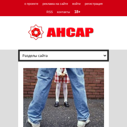
о проекте
реклама на сайте
войти
регистрация
18+
RSS
контакты