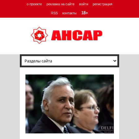
о проекте
реклама на сайте
войти
регистрация
18+
RSS
контакты