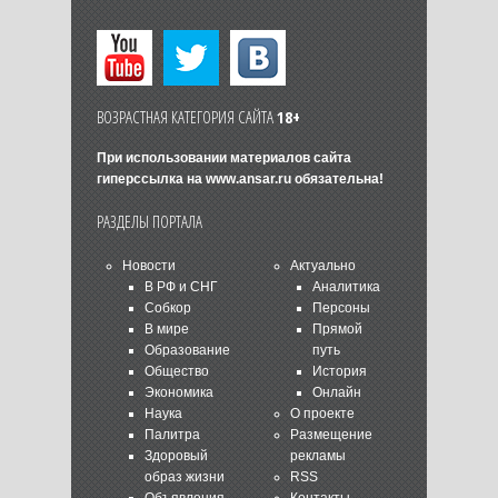
ВОЗРАСТНАЯ КАТЕГОРИЯ САЙТА
18+
При использовании материалов сайта
гиперссылка на
www.ansar.ru
обязательна!
РАЗДЕЛЫ ПОРТАЛА
Новости
Актуально
В РФ и СНГ
Аналитика
Собкор
Персоны
В мире
Прямой
Образование
путь
Общество
История
Экономика
Онлайн
Наука
О проекте
Палитра
Размещение
Здоровый
рекламы
образ жизни
RSS