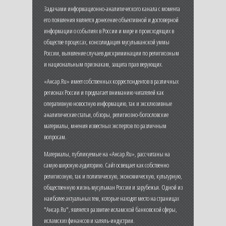
Задачами информационно-аналитического канала с момента
его появления является донесение объективной и достоверной
информации о событиях в России и мире и происходящих в
обществе процессах, консолидация мусульманской уммы
России, выявление случаев дискриминации по религиозным
и национальным признакам, защита прав верующих.
«Ансар.Ru» имеет собственных корреспондентов в различных
регионах России и предлагает вниманию читателей как
оперативную новостную информацию, так и эксклюзивные
аналитические статьи, обзоры, религиозно-богословские
материалы, мнения известных экспертов по различным
вопросам.
Материалы, публикуемые на «Ансар.Ru», рассчитаны на
самую широкую аудиторию. Сайт освещает как собственно
религиозную, так и политическую, экономическую, культурную,
общественную жизнь мусульман России и зарубежья. Одной из
наиболее актуальных тем, которые находят место на страницах
"Ансар.Ru", является развитие исламской банковской сферы,
исламских финансов и халяль-индустрии.