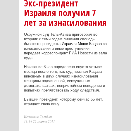
Экс-президент
Израиля получил 7
лет за изнасилования
Окружной суд Тель-Авива приговорил во
вторник к семи годам лишения свободы
бывшего президента
Израиля
Моше Кацава
за
изнасилования и иные преступления,
передает корреспондент РИА Новости из зала
суда.
Наказание было определено спустя четыре
месяца после того, как суд признал Кацава
виновным в двух случаях изнасилования
женщины-подчиненной, сексуальных
домогательствах, непристойном поведении и
попытках препятствовать ходу следствия.
Бывший президент, которому сейчас 65 лет,
отрицает свою вину.
Источник: Тренд.аз
11:14 22 марта 2011