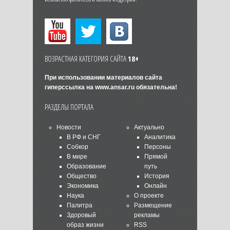
ВОЗРАСТНАЯ КАТЕГОРИЯ САЙТА
18+
При использовании материалов сайта
гиперссылка на
www.ansar.ru
обязательна!
РАЗДЕЛЫ ПОРТАЛА
Новости
Актуально
В РФ и СНГ
Аналитика
Собкор
Персоны
В мире
Прямой
Образование
путь
Общество
История
Экономика
Онлайн
Наука
О проекте
Палитра
Размещение
Здоровый
рекламы
образ жизни
RSS