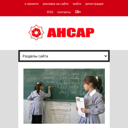
о проекте
реклама на сайте
войти
регистрация
18+
RSS
контакты