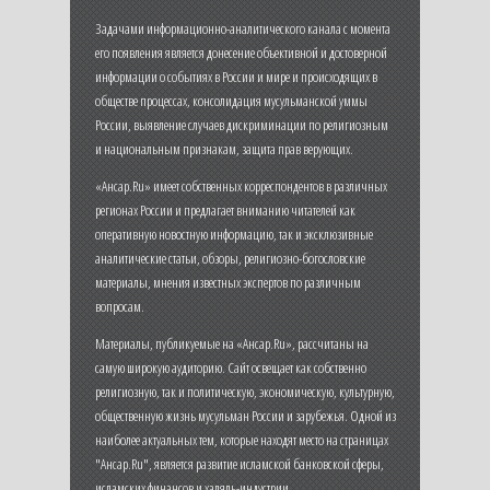
Задачами информационно-аналитического канала с момента
его появления является донесение объективной и достоверной
информации о событиях в России и мире и происходящих в
обществе процессах, консолидация мусульманской уммы
России, выявление случаев дискриминации по религиозным
и национальным признакам, защита прав верующих.
«Ансар.Ru» имеет собственных корреспондентов в различных
регионах России и предлагает вниманию читателей как
оперативную новостную информацию, так и эксклюзивные
аналитические статьи, обзоры, религиозно-богословские
материалы, мнения известных экспертов по различным
вопросам.
Материалы, публикуемые на «Ансар.Ru», рассчитаны на
самую широкую аудиторию. Сайт освещает как собственно
религиозную, так и политическую, экономическую, культурную,
общественную жизнь мусульман России и зарубежья. Одной из
наиболее актуальных тем, которые находят место на страницах
"Ансар.Ru", является развитие исламской банковской сферы,
исламских финансов и халяль-индустрии.