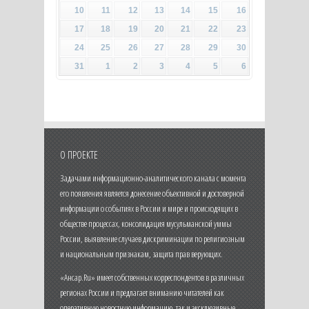
10
11
12
13
14
15
16
17
18
19
20
21
22
23
24
25
26
27
28
29
30
31
1
2
3
4
5
6
О ПРОЕКТЕ
Задачами информационно-аналитического канала с момента
его появления является донесение объективной и достоверной
информации о событиях в России и мире и происходящих в
обществе процессах, консолидация мусульманской уммы
России, выявление случаев дискриминации по религиозным
и национальным признакам, защита прав верующих.
«Ансар.Ru» имеет собственных корреспондентов в различных
регионах России и предлагает вниманию читателей как
оперативную новостную информацию, так и эксклюзивные