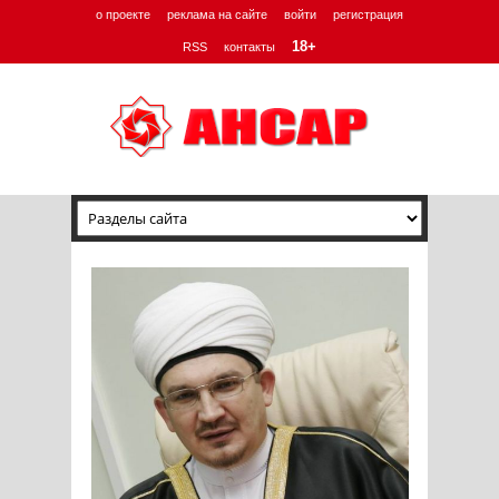
о проекте
реклама на сайте
войти
регистрация
18+
RSS
контакты