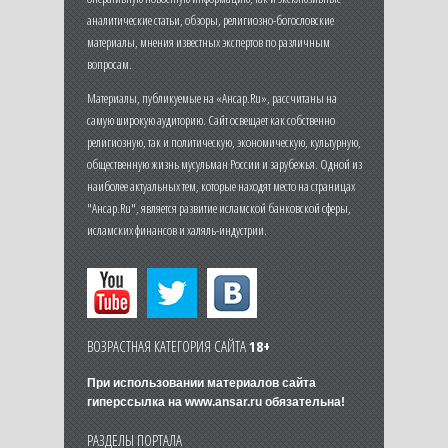
аналитические статьи, обзоры, религиозно-богословские
материалы, мнения известных экспертов по различным
вопросам.
Материалы, публикуемые на «Ансар.Ru», рассчитаны на
самую широкую аудиторию. Сайт освещает как собственно
религиозную, так и политическую, экономическую, культурную,
общественную жизнь мусульман России и зарубежья. Одной из
наиболее актуальных тем, которые находят место на страницах
"Ансар.Ru", является развитие исламской банковской сферы,
исламских финансов и халяль-индустрии.
ВОЗРАСТНАЯ КАТЕГОРИЯ САЙТА
18+
При использовании материалов сайта
гиперссылка на
www.ansar.ru
обязательна!
РАЗДЕЛЫ ПОРТАЛА