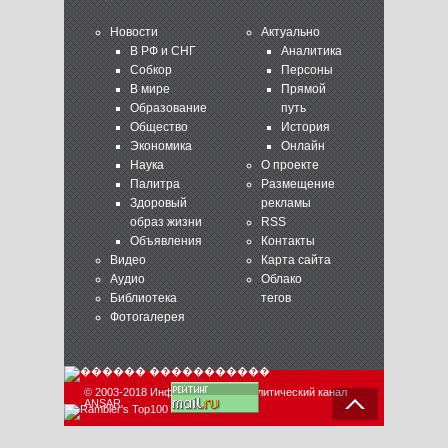
Новости
Актуально
В РФ и СНГ
Аналитика
Собкор
Персоны
В мире
Прямой
Образование
путь
Общество
История
Экономика
Онлайн
Наука
О проекте
Палитра
Размещение
Здоровый
рекламы
образ жизни
RSS
Объявления
Контакты
Видео
Карта сайта
Аудио
Облако
Библиотека
тегов
Фотогалерея
© 2003-2018 Информационно-аналитический канал
ANSAR