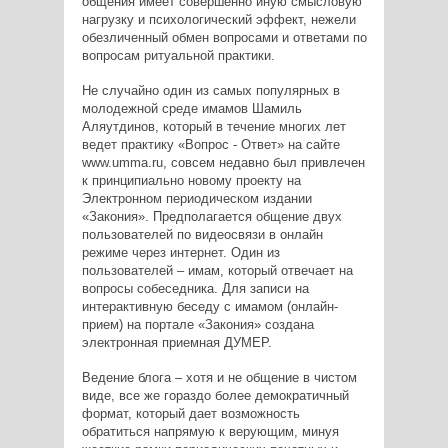
общения имеет совершенно иную смысловую
нагрузку и психологический эффект, нежели
обезличенный обмен вопросами и ответами по
вопросам ритуальной практики.
Не случайно один из самых популярных в
молодежной среде имамов Шамиль
Аляутдинов, который в течение многих лет
ведет практику «Вопрос - Ответ» на сайте
www.umma.ru, совсем недавно был привлечен
к принципиально новому проекту на
Электронном периодическом издании
«Закония». Предполагается общение двух
пользователей по видеосвязи в онлайн
режиме через интернет. Один из
пользователей – имам, который отвечает на
вопросы собеседника. Для записи на
интерактивную беседу с имамом (онлайн-
прием) на портале «Закония» создана
электронная приемная ДУМЕР.
Ведение блога – хотя и не общение в чистом
виде, все же гораздо более демократичный
формат, который дает возможность
обратиться напрямую к верующим, минуя