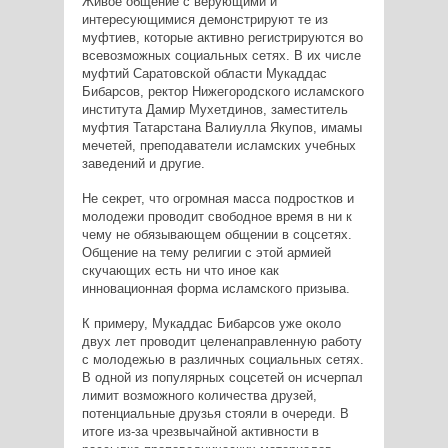
Живое общение с верующими и
интересующимися демонстрируют те из
муфтиев, которые активно регистрируются во
всевозможных социальных сетях. В их числе
муфтий Саратовской области Мукаддас
Бибарсов, ректор Нижегородского исламского
института Дамир Мухетдинов, заместитель
муфтия Татарстана Валиулла Якупов, имамы
мечетей, преподаватели исламских учебных
заведений и другие.
Не секрет, что огромная масса подростков и
молодежи проводит свободное время в ни к
чему не обязывающем общении в соцсетях.
Общение на тему религии с этой армией
скучающих есть ни что иное как
инновационная форма исламского призыва.
К примеру, Мукаддас Бибарсов уже около
двух лет проводит целенаправленную работу
с молодежью в различных социальных сетях.
В одной из популярных соцсетей он исчерпал
лимит возможного количества друзей,
потенциальные друзья стояли в очереди. В
итоге из-за чрезвычайной активности в