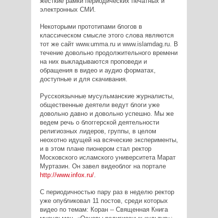
жесткие рамки периодических печатных и
электронных СМИ.
Некоторыми прототипами блогов в
классическом смысле этого слова являются
тот же сайт www.umma.ru и www.islamdag.ru. В
течение довольно продолжительного времени
на них выкладываются проповеди и
обращения в видео и аудио форматах,
доступные и для скачивания.
Русскоязычные мусульманские журналисты,
общественные деятели ведут блоги уже
довольно давно и довольно успешно. Мы же
ведем речь о блоггерской деятельности
религиозных лидеров, группы, в целом
неохотно идущей на всяческие эксперименты,
и в этом плане пионером стал ректор
Московского исламского университета Марат
Муртазин. Он завел видеоблог на портале
http://www.infox.ru/
.
С периодичностью пару раз в неделю ректор
уже опубликовал 11 постов, среди которых
видео по темам: Коран -- Священная Книга