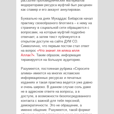
рассылке проповеднических материалов
модераторами ресурса муфтий был расценен
как спамер и его аккаунт аннулирован.
Буквально на днях Мукаддас Бибарсов начал
практику своеобразного блоггинга – к нему на
страничку в социальной сети обращаются с
вопросами, на которые муфтий подробно
отвечает, а затем текст публикуется в
открытом доступе на сайте ДУМ СО.
Символично, что первым постом стал ответ
на вопрос
«Что значит ля иляха илля
Аллах?»
. Таким образом, информация
тиражируется на большую аудиторию.
Разумеется, постоянная рубрика «Спросите
алима» имеется на многих исламских
информационных ресурсах и печатных
изданиях и такая практика ведется уже давно
и очень широко. В данном случае соль даже
не в адресном ответе на вопросы, а в
доступе, в возможности безопосредованного
контакта с важной для тебя персоной,
демократичности. Это не обращение, а
именно общение. Разумеется, такой формат