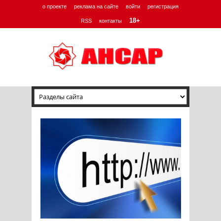
о проекте
реклама на сайте
войти
регистрация
18+
RSS
контакты