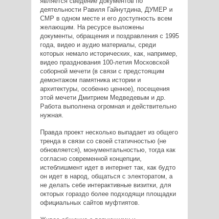
является сведение документов по
деятельности Равиля Гайнутдина, ДУМЕР и
СМР в одном месте и его доступность всем
желающим. На ресурсе выложены
документы, обращения и поздравления с 1995
года, видео и аудио материалы, среди
которых немало исторических, как, например,
видео празднования 100-летия Московской
соборной мечети (в связи с предстоящим
демонтажом памятника истории и
архитектуры, особенно ценное), посещения
этой мечети Дмитрием Медведевым и др.
Работа выполнена огромная и действительно
нужная.
Правда проект несколько выпадает из общего
тренда в связи со своей статичностью (не
обновляется), монументальностью, тогда как
согласно современной концепции,
истеблишмент идет в интернет так, как будто
он идет в народ, общаться с электоратом, а
не делать себе интерактивные визитки, для
окторых гораздо более подходящи площадки
официальных сайтов муфтиятов.