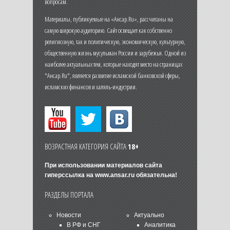
вопросам.
Материалы, публикуемые на «Ансар.Ru», рассчитаны на
самую широкую аудиторию. Сайт освещает как собственно
религиозную, так и политическую, экономическую, культурную,
общественную жизнь мусульман России и зарубежья. Одной из
наиболее актуальных тем, которые находят место на страницах
"Ансар.Ru", является развитие исламской банковской сферы,
исламских финансов и халяль-индустрии.
ВОЗРАСТНАЯ КАТЕГОРИЯ САЙТА
18+
При использовании материалов сайта
гиперссылка на
www.ansar.ru
обязательна!
РАЗДЕЛЫ ПОРТАЛА
Новости
Актуально
В РФ и СНГ
Аналитика