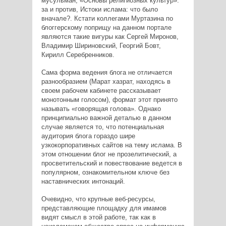
мусульман, «Основы религиозных культур»:
за и против, Истоки ислама: что было
вначале?. Кстати коллегами Муртазина по
блоггерскому поприщу на данном портале
являются такие вигуры как Сергей Миронов,
Владимир Шириновский, Георгий Бовт,
Кирилл Серебренников.
Сама форма ведения блога не отличается
разнообразием (Марат хазрат, находясь в
своем рабочем кабинете рассказывает
монотонным голосом), формат этот принято
называть «говорящая голова». Однако
принципиально важной деталью в данном
случае является то, что потенциальная
аудитория блога гораздо шире
узкокорпоративных сайтов на тему ислама. В
этом отношении блог не прозелитический, а
просветительский и повествование ведется в
популярном, ознакомительном ключе без
наставнических интонаций.
Очевидно, что крупные веб-ресурсы,
представляющие площадку для имамов
видят смысл в этой работе, так как в