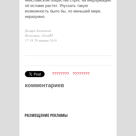
неисламском обществе спрос на информацию
об исламе растет. Упускать такую
возможность было бы, по меньшей мере,
неразумно.
Диляра Ахметова
Источник: IslamRF
17:16 26 января 2010
????????
????????
комментариев
РАЗМЕЩЕНИЕ РЕКЛАМЫ