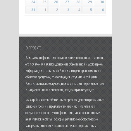
24
25
26
27
28
29
30
31
1
2
3
4
5
6
О ПРОЕКТЕ
Задачами информационно-аналитического канала с момента
его появления является донесение объективной и достоверной
информации о событиях в России и мире и происходящих в
обществе процессах, консолидация мусульманской уммы
России, выявление случаев дискриминации по религиозным
и национальным признакам, защита прав верующих.
«Ансар.Ru» имеет собственных корреспондентов в различных
регионах России и предлагает вниманию читателей как
оперативную новостную информацию, так и эксклюзивные
аналитические статьи, обзоры, религиозно-богословские
материалы, мнения известных экспертов по различным