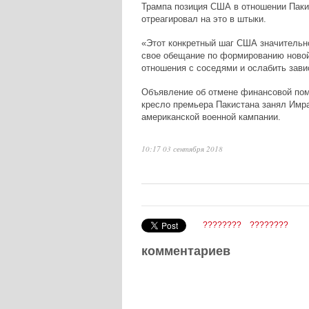
Трампа позиция США в отношении Паки
отреагировал на это в штыки.
«Этот конкретный шаг США значительн
свое обещание по формированию новой
отношения с соседями и ослабить зави
Объявление об отмене финансовой помо
кресло премьера Пакистана занял Имра
американской военной кампании.
10:17 03 сентября 2018
????????
????????
комментариев