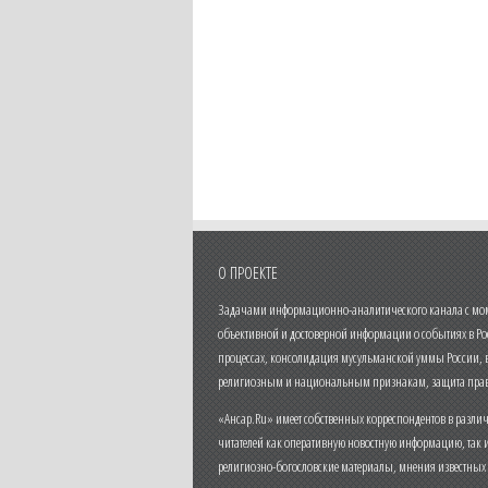
О ПРОЕКТЕ
Задачами информационно-аналитического канала с моме
объективной и достоверной информации о событиях в Ро
процессах, консолидация мусульманской уммы России,
религиозным и национальным признакам, защита прав
«Ансар.Ru» имеет собственных корреспондентов в разли
читателей как оперативную новостную информацию, так 
религиозно-богословские материалы, мнения известных