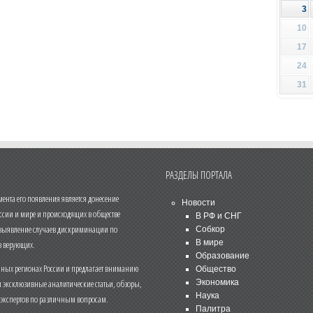
3
10
17
24
31
РАЗДЕЛЫ ПОРТАЛА
нта его появления является донесение
Новости
ссии и мире и происходящих в обществе
В РФ и СНГ
 выявление случаев дискриминации по
Собкор
В мире
 верующих.
Образование
чных регионах России и предлагает вниманию
Общество
и эксклюзивные аналитические статьи, обзоры,
Экономика
Наука
 экспертов по различным вопросам.
Палитра