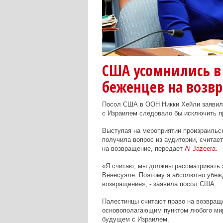
США усомнились в
беженцев на возв
Посол США в ООН Никки Хейли заявила
с Израилем следовало бы исключить п
Выступая на мероприятии произраильск
получила вопрос из аудитории, считае
на возвращение, передает
Al
Jazeera
.
«Я считаю, мы должны рассматривать э
Венесуэле. Поэтому я абсолютно убежд
возвращение», - заявила посол США.
Палестинцы считают право на возвращ
основополагающим пунктом любого мир
будущем с Израилем.