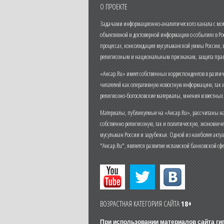
О ПРОЕКТЕ
Задачами информационно-аналитического канала с моме
объективной и достоверной информации о событиях в Ро
процессах, консолидация мусульманской уммы России,
религиозным и национальным признакам, защита прав
«Ансар.Ru» имеет собственных корреспондентов в разли
читателей как оперативную новостную информацию, так 
религиозно-богословские материалы, мнения известных
Материалы, публикуемые на «Ансар.Ru», рассчитаны на
собственно религиозную, так и политическую, экономич
мусульман России и зарубежья. Одной из наиболее актуа
"Ансар.Ru", является развитие исламской банковской сф
ВОЗРАСТНАЯ КАТЕГОРИЯ САЙТА
18+
При использовании материалов сайта г