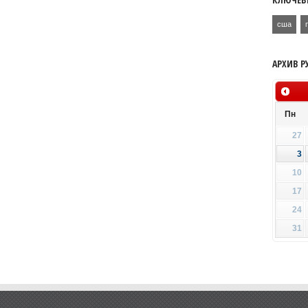
сша
АРХИВ Р
Пн
27
3
10
17
24
31