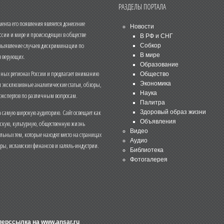
РАЗДЕЛЫ ПОРТАЛА
нта его появления является донесение
Новости
ссии и мире и происходящих в обществе
В РФ и СНГ
 выявление случаев дискриминации по
Собкор
В мире
 верующих.
Образование
чных регионах России и предлагает вниманию
Общество
и эксклюзивные аналитические статьи, обзоры,
Экономика
Наука
 экспертов по различным вопросам.
Палитра
 самую широкую аудиторию. Сайт освещает как
Здоровый образ жизни
Объявления
ескую, культурную, общественную жизнь
Видео
льных тем, которые находят место на страницах
Аудио
еры, исламских финансов и халяль-индустрии.
Библиотека
Фотогалерея
иперссылка на
www.ansar.ru