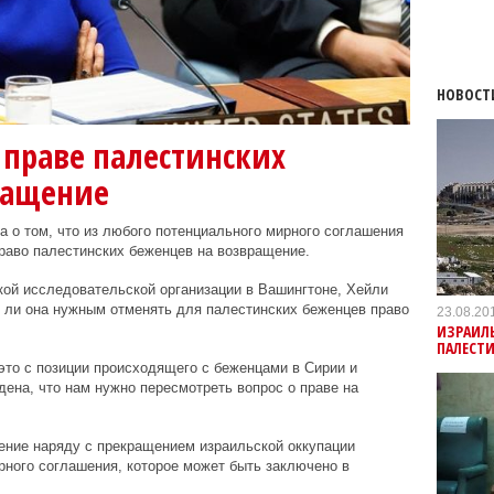
НОВОСТ
 праве палестинских
ращение
 о том, что из любого потенциального мирного соглашения
раво палестинских беженцев на возвращение.
ой исследовательской организации в Вашингтоне, Хейли
т ли она нужным отменять для палестинских беженцев право
23.08.20
ИЗРАИЛЬ
ПАЛЕСТ
то с позиции происходящего с беженцами в Сирии и
ена, что нам нужно пересмотреть вопрос о праве на
ение наряду с прекращением израильской оккупации
ного соглашения, которое может быть заключено в