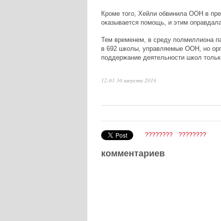
Кроме того, Хейли обвинила ООН в пр
оказывается помощь, и этим оправдала
Тем временем, в среду полмиллиона па
в 692 школы, управляемые ООН, но орга
поддержание деятельности школ только
12:01 30 августа 2018
????????
????????
комментариев