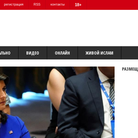
регистрация
RSS
контакты
18+
АЛЬНО
ВИДЕО
ОНЛАЙН
ЖИВОЙ ИСЛАМ
РАЗМЕЩ