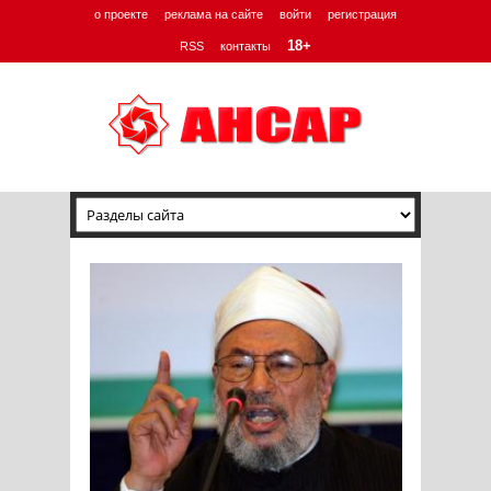
о проекте
реклама на сайте
войти
регистрация
18+
RSS
контакты