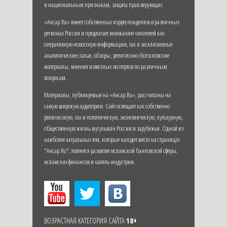
и национальным признакам, защита прав верующих.
«Ансар.Ru» имеет собственных корреспондентов в различных
регионах России и предлагает вниманию читателей как
оперативную новостную информацию, так и эксклюзивные
аналитические статьи, обзоры, религиозно-богословские
материалы, мнения известных экспертов по различным
вопросам.
Материалы, публикуемые на «Ансар.Ru», рассчитаны на
самую широкую аудиторию. Сайт освещает как собственно
религиозную, так и политическую, экономическую, культурную,
общественную жизнь мусульман России и зарубежья. Одной из
наиболее актуальных тем, которые находят место на страницах
"Ансар.Ru", является развитие исламской банковской сферы,
исламских финансов и халяль-индустрии.
ВОЗРАСТНАЯ КАТЕГОРИЯ САЙТА
18+