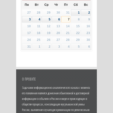
Пн
Вт
Ср
Чт
Пт
Сб
Вс
27
28
29
30
31
1
2
3
4
5
6
7
8
9
10
11
12
13
14
15
16
17
18
19
20
21
22
23
24
25
26
27
28
29
30
31
1
2
3
4
5
6
О ПРОЕКТЕ
Задачами информационно-аналитического канала с момента
его появления является донесение объективной и достоверной
информации о событиях в России и мире и происходящих в
обществе процессах, консолидация мусульманской уммы
России, выявление случаев дискриминации по религиозным