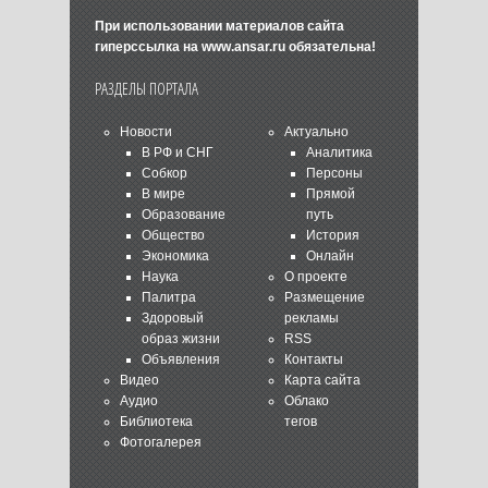
При использовании материалов сайта
гиперссылка на
www.ansar.ru
обязательна!
РАЗДЕЛЫ ПОРТАЛА
Новости
Актуально
В РФ и СНГ
Аналитика
Собкор
Персоны
В мире
Прямой
Образование
путь
Общество
История
Экономика
Онлайн
Наука
О проекте
Палитра
Размещение
Здоровый
рекламы
образ жизни
RSS
Объявления
Контакты
Видео
Карта сайта
Аудио
Облако
Библиотека
тегов
Фотогалерея