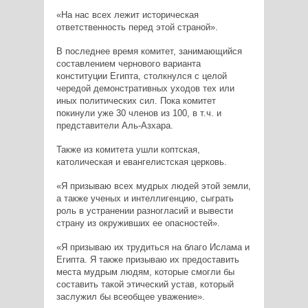
«На нас всех лежит историческая
ответственность перед этой страной».
В последнее время комитет, занимающийся
составлением чернового варианта
конституции Египта, столкнулся с целой
чередой демонстративных уходов тех или
иных политических сил. Пока комитет
покинули уже 30 членов из 100, в т.ч. и
представители Аль-Азхара.
Также из комитета ушли коптская,
католическая и евангелистская церковь.
«Я призываю всех мудрых людей этой земли,
а также ученых и интеллигенцию, сыграть
роль в устранении разногласий и вывести
страну из окруживших ее опасностей».
«Я призываю их трудиться на благо Ислама и
Египта. Я также призываю их предоставить
места мудрым людям, которые смогли бы
составить такой этический устав, который
заслужил бы всеобщее уважение».