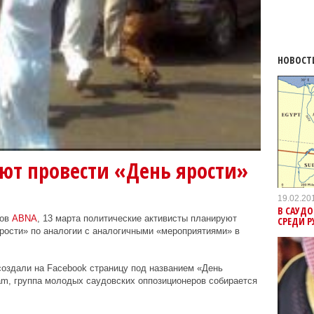
НОВОСТ
ют провести «День ярости»
19.02.20
В САУД
ков
ABNA
, 13 марта политические активисты планируют
СРЕДИ 
рости» по аналогии с аналогичными «мероприятиями» в
оздали на Facebook страницу под названием «День
am, группа молодых саудовских оппозиционеров собирается