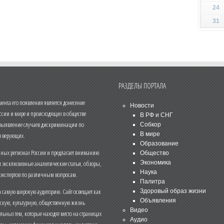
24
31
РАЗДЕЛЫ ПОРТАЛА
нта его появления является донесение
Новости
ссии и мире и происходящих в обществе
В РФ и СНГ
 выявление случаев дискриминации по
Собкор
В мире
 верующих.
Образование
чных регионах России и предлагает вниманию
Общество
и эксклюзивные аналитические статьи, обзоры,
Экономика
Наука
 экспертов по различным вопросам.
Палитра
 самую широкую аудиторию. Сайт освещает как
Здоровый образ жизни
Объявления
ескую, культурную, общественную жизнь
Видео
льных тем, которые находят место на страницах
Аудио