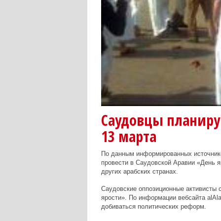
Саудовцы планиру
13 марта
По данным информированных источни
провести в Саудовской Аравии «День я
других арабских странах.
Саудовские оппозиционные активисты с
ярости». По информации вебсайта alAl
добиваться политических реформ.