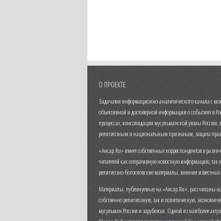
О ПРОЕКТЕ
Задачами информационно-аналитического канала с моме
объективной и достоверной информации о событиях в Ро
процессах, консолидация мусульманской уммы России,
религиозным и национальным признакам, защита прав
«Ансар.Ru» имеет собственных корреспондентов в разли
читателей как оперативную новостную информацию, так 
религиозно-богословские материалы, мнения известных
Материалы, публикуемые на «Ансар.Ru», рассчитаны на
собственно религиозную, так и политическую, экономич
мусульман России и зарубежья. Одной из наиболее актуа