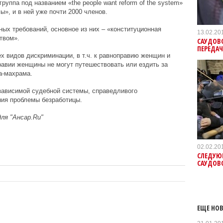
руппа под названием «the people want reform of the system»
», и в ней уже почти 2000 членов.
ных требований, основное из них – «конституционная
13.02.20
твом».
САУДОВ
ПЕРЕДАЧ
х видов дискриминации, в т.ч. к равноправию женщин и
равии женщины не могут путешествовать или ездить за
а-махрама.
зависимой судебной системы, справедливого
ния проблемы безработицы.
ля "Ансар.Ru"
02.02.20
СЛЕДУЮ
CАУДОВ
ЕЩЕ НОВ