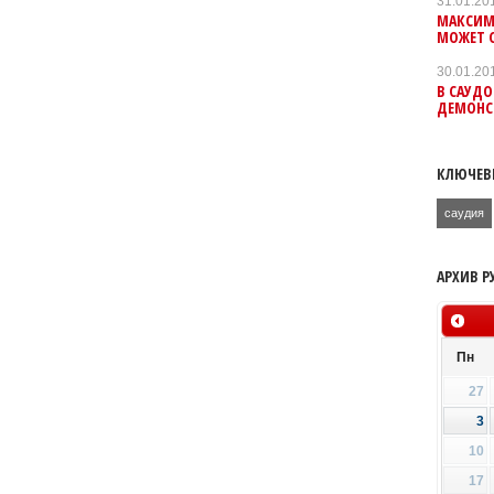
31.01.20
МАКСИМ
МОЖЕТ 
30.01.20
В САУДО
ДЕМОНС
КЛЮЧЕВ
саудия
АРХИВ Р
Пн
27
3
10
17