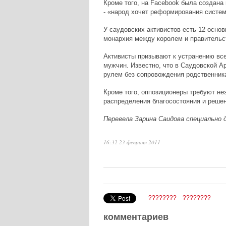
Кроме того, на Facebook была создана г
- «народ хочет реформирования системы
У саудовских активистов есть 12 основ
монархия между королем и правительс
Активисты призывают к устранению все
мужчин. Известно, что в Саудовской А
рулем без сопровождения родственник
Кроме того, оппозиционеры требуют не
распределения благосостояния и реше
Перевела Зарина Саидова специально д
16:32 23 февраля 2011
????????
????????
комментариев