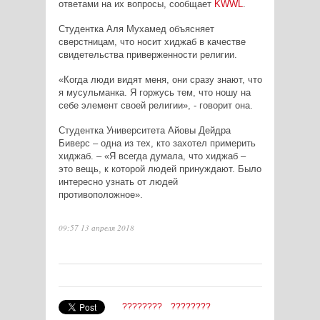
ответами на их вопросы, сообщает
KWWL
.
Студентка Аля Мухамед объясняет
сверстницам, что носит хиджаб в качестве
свидетельства приверженности религии.
«Когда люди видят меня, они сразу знают, что
я мусульманка. Я горжусь тем, что ношу на
себе элемент своей религии», - говорит она.
Студентка Университета Айовы Дейдра
Биверс – одна из тех, кто захотел примерить
хиджаб. – «Я всегда думала, что хиджаб –
это вещь, к которой людей принуждают. Было
интересно узнать от людей
противоположное».
09:57 13 апреля 2018
????????
????????