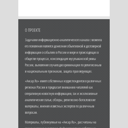
О ПРОЕКТЕ
Задачами информационно-аналитического канала с момента
его появления является донесение объективной и достоверной
информации о событиях в России и мире и происходящих в
обществе процессах, консолидация мусульманской уммы
России, выявление случаев дискриминации по религиозным
и национальным признакам, защита прав верующих.
«Ансар.Ru» имеет собственных корреспондентов в различных
регионах России и предлагает вниманию читателей как
оперативную новостную информацию, так и эксклюзивные
аналитические статьи, обзоры, религиозно-богословские
материалы, мнения известных экспертов по различным
вопросам.
Материалы, публикуемые на «Ансар.Ru», рассчитаны на