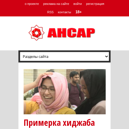
о проекте
реклама на сайте
войти
регистрация
18+
RSS
контакты
Примерка хиджаба