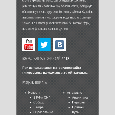
самую широкую аудиторию. Сайт освещает как собственно
религиозную, так и политическую, экономическую, культурную,
общественную жизнь мусульман России и зарубежья. Одной из
наиболее актуальных тем, которые находят место на страницах
"Ансар.Ru", является развитие исламской банковской сферы,
исламских финансов и халяль-индустрии.
ВОЗРАСТНАЯ КАТЕГОРИЯ САЙТА
18+
При использовании материалов сайта
гиперссылка на
www.ansar.ru
обязательна!
РАЗДЕЛЫ ПОРТАЛА
Новости
Актуально
В РФ и СНГ
Аналитика
Собкор
Персоны
В мире
Прямой
Образование
путь