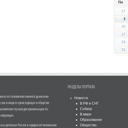
Пн
27
3
10
17
24
31
РАЗДЕЛЫ ПОРТАЛА
нта его появления является донесение
Новости
ссии и мире и происходящих в обществе
В РФ и СНГ
 выявление случаев дискриминации по
Собкор
В мире
 верующих.
Образование
чных регионах России и предлагает вниманию
Общество