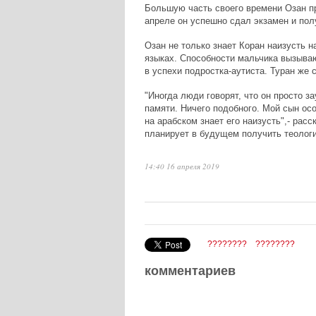
Большую часть своего времени Озан пр
апреле он успешно сдал экзамен и пол
Озан не только знает Коран наизусть н
языках. Способности мальчика вызыва
в успехи подростка-аутиста. Туран же
"Иногда люди говорят, что он просто з
памяти. Ничего подобного. Мой сын ос
на арабском знает его наизусть",- рас
планирует в будущем получить теологи
14:40 16 апреля 2019
????????
????????
комментариев