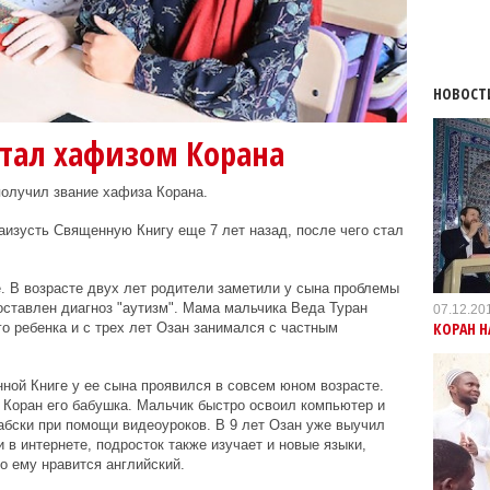
НОВОСТ
стал хафизом Корана
получил звание хафиза Корана.
изусть Священную Книгу еще 7 лет назад, после чего стал
.
. В возрасте двух лет родители заметили у сына проблемы
оставлен диагноз "аутизм". Мама мальчика Веда Туран
07.12.20
КОРАН Н
о ребенка и с трех лет Озан занимался с частным
нной Книге у ее сына проявился в совсем юном возрасте.
Коран его бабушка. Мальчик быстро освоил компьютер и
абски при помощи видеоуроков. В 9 лет Озан уже выучил
в интернете, подросток также изучает и новые языки,
о ему нравится английский.