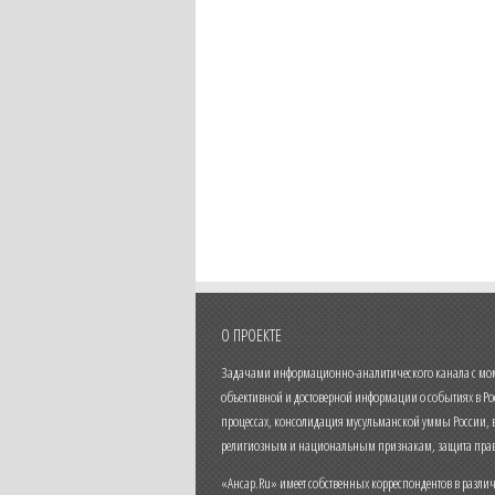
О ПРОЕКТЕ
Задачами информационно-аналитического канала с моме
объективной и достоверной информации о событиях в Ро
процессах, консолидация мусульманской уммы России,
религиозным и национальным признакам, защита прав
«Ансар.Ru» имеет собственных корреспондентов в разли