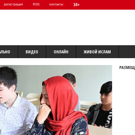
регистрация
RSS
контакты
18+
АЛЬНО
ВИДЕО
ОНЛАЙН
ЖИВОЙ ИСЛАМ
РАЗМЕЩ