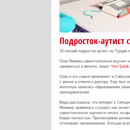
Подросток-аутист 
16-летний подросток-аутист из Турции 
Озан Мемиш самостоятельно выучил на
заниматься в мечети, пишет
Yeni Şafak
Озан и его семья проживают в Самсуне
с речью и отвели к доктору. Ему был п
вплотную занялась образованием своег
преподавателем.
Веда рассказала, что интерес к Свяще
Мемишу нравилось слушать как читает 
самостоятельно научился читать по-ар
Коран полностью. Просматривая ролики 
оттачивает произношение. Больше всег