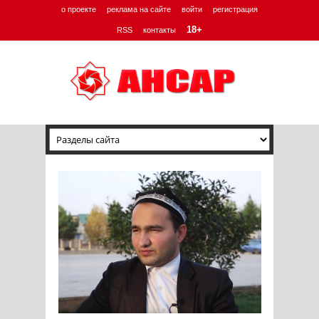
о проекте
реклама на сайте
войти
регистрация
18+
RSS
контакты