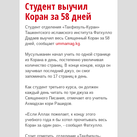
Студент выучил
Коран за 58 дней
Студент отделения «Тахфизуль-Куран»
Ташкентского исламского института
Фатхулло
Дадаев
выучил весь Священный Коран за 58
дней, сообщает
ummamag.kg
.
Мусульманин начал учить по одной странице
из Корана в день, постепенно увеличивая
количество страниц. В конце концов, когда он
заучивал последний джуз, он смог
запоминать по 17 страниц в день.
Как студент третьего курса, он должен
каждый день читать по три джуза из
Священного Писания, отмечает его учитель
Ахмадхан кори Рашидов.
«Если Аллах пожелает, к концу этого
учебного года я бы хотел прочитывать весь
Коран за один раз», - сообщил Фатхулло.
Стоит отметить, отделение «Тахфизуль-