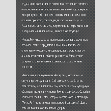
Задачами информационно-аналитического канала с момента
его появления является донесение объективной и достоверной
информации о событиях в России и мире и происходящих в
обществе процессах, консолидация мусульманской уммы
России, выявление случаев дискриминации по религиозным
и национальным признакам, защита прав верующих.
«Ансар.Ru» имеет собственных корреспондентов в различных
регионах России и предлагает вниманию читателей как
оперативную новостную информацию, так и эксклюзивные
аналитические статьи, обзоры, религиозно-богословские
материалы, мнения известных экспертов по различным
вопросам.
Материалы, публикуемые на «Ансар.Ru», рассчитаны на
самую широкую аудиторию. Сайт освещает как собственно
религиозную, так и политическую, экономическую, культурную,
общественную жизнь мусульман России и зарубежья. Одной из
наиболее актуальных тем, которые находят место на страницах
"Ансар.Ru", является развитие исламской банковской сферы,
исламских финансов и халяль-индустрии.