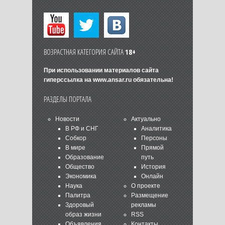
ВОЗРАСТНАЯ КАТЕГОРИЯ САЙТА
18+
При использовании материалов сайта
гиперссылка на
www.ansar.ru
обязательна!
РАЗДЕЛЫ ПОРТАЛА
Новости
Актуально
В РФ и СНГ
Аналитика
Собкор
Персоны
В мире
Прямой
Образование
путь
Общество
История
Экономика
Онлайн
Наука
О проекте
Палитра
Размещение
Здоровый
рекламы
образ жизни
RSS
Объявления
Контакты