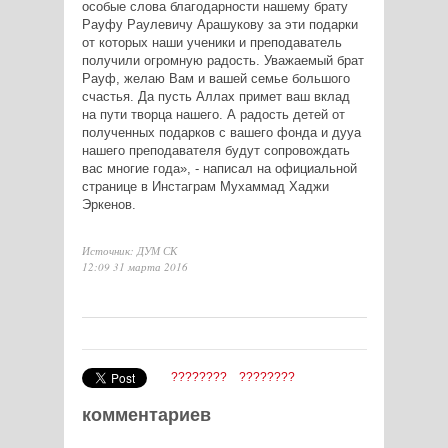
особые слова благодарности нашему брату
Рауфу Раулевичу Арашукову за эти подарки
от которых наши ученики и преподаватель
получили огромную радость. Уважаемый брат
Рауф, желаю Вам и вашей семье большого
счастья. Да пусть Аллах примет ваш вклад
на пути творца нашего. А радость детей от
полученных подарков с вашего фонда и дууа
нашего преподавателя будут сопровождать
вас многие года», - написал на официальной
странице в Инстаграм Мухаммад Хаджи
Эркенов.
Источник: ДУМ СК
12:09 31 марта 2016
????????
????????
комментариев