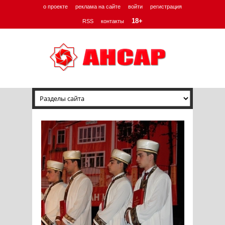
о проекте
реклама на сайте
войти
регистрация
18+
RSS
контакты