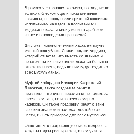
В рамках чествования хафизов, последние не
только с блеском сдали показательные
экзамены, но порадовали зрителей красивым
исполнением нашидов, а воспитанники
медресе показали свои умения в арабском
языке и в проведении проповедей.
Дипломы, новоиспеченным хафизам вручил
муфтий республики Исмаил хаджи Бердиев,
который отметил, что вместе со званием и
почетом, на их юные плечи ложится большая
ответственность, ведь по ним будут судить о
всех мусульманах.
Муфтий Кабардино-Балкарии Хазреталий
Дзасежев, также поздравил ребят и
признался, что очень переживал не только за
своего земляка, но и за всех семерых
хафизов. Он также поздравил ребят с этим
высоким званием и пожелал достойно его
нести, и быть примером для всех мусульман.
Отметим, что география учеников медресе с
каждым годом расширяется, в нем учатся