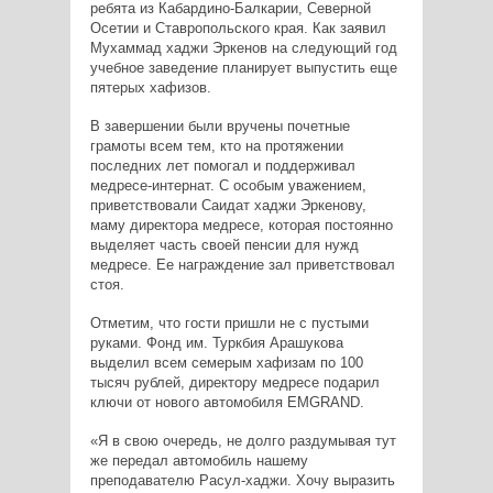
ребята из Кабардино-Балкарии, Северной
Осетии и Ставропольского края. Как заявил
Мухаммад хаджи Эркенов на следующий год
учебное заведение планирует выпустить еще
пятерых хафизов.
В завершении были вручены почетные
грамоты всем тем, кто на протяжении
последних лет помогал и поддерживал
медресе-интернат. С особым уважением,
приветствовали Саидат хаджи Эркенову,
маму директора медресе, которая постоянно
выделяет часть своей пенсии для нужд
медресе. Ее награждение зал приветствовал
стоя.
Отметим, что гости пришли не с пустыми
руками. Фонд им. Туркбия Арашукова
выделил всем семерым хафизам по 100
тысяч рублей, директору медресе подарил
ключи от нового автомобиля EMGRAND.
«Я в свою очередь, не долго раздумывая тут
же передал автомобиль нашему
преподавателю Расул-хаджи. Хочу выразить