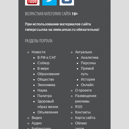
ВОЗРАСТНАЯ КАТЕГОРИЯ САЙТА
18+
При использовании материалов сайта
гиперссылка на
www.ansar.ru
обязательна!
РАЗДЕЛЫ ПОРТАЛА
Новости
Актуально
В РФ и СНГ
Аналитика
Собкор
Персоны
В мире
Прямой
Образование
путь
Общество
История
Экономика
Онлайн
Наука
О проекте
Палитра
Размещение
Здоровый
рекламы
образ жизни
RSS
Объявления
Контакты
Видео
Карта сайта
Аудио
Облако
Библиотека
тегов