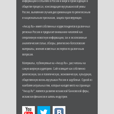
информации о событиях в России и мире и происходящих в
обществе процессах, консолидация мусульманской уммы
России, выявление случаев дискриминации по религиозным
и национальным признакам, защита прав верующих.
«Ансар.Ru» имеет собственных корреспондентов в различных
регионах России и предлагает вниманию читателей как
оперативную новостную информацию, так и эксклюзивные
аналитические статьи, обзоры, религиозно-богословские
материалы, мнения известных экспертов по различным
вопросам.
Материалы, публикуемые на «Ансар.Ru», рассчитаны на
самую широкую аудиторию. Сайт освещает как собственно
религиозную, так и политическую, экономическую, культурную,
общественную жизнь мусульман России и зарубежья. Одной из
наиболее актуальных тем, которые находят место на страницах
"Ансар.Ru", является развитие исламской банковской сферы,
исламских финансов и халяль-индустрии.