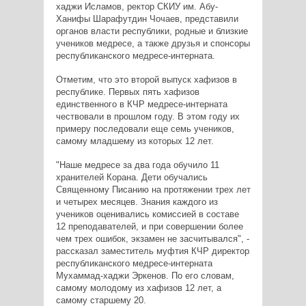
хаджи Исламов, ректор СКИУ им. Абу-
Ханифы Шарафутдин Чочаев, представили
органов власти республики, родные и близкие
учеников медресе, а также друзья и спонсоры
республиканского медресе-интерната.
Отметим, что это второй выпуск хафизов в
республике. Первых пять хафизов
единственного в КЧР медресе-интерната
чествовали в прошлом году. В этом году их
примеру последовали еще семь учеников,
самому младшему из которых 12 лет.
"Наше медресе за два года обучило 11
хранителей Корана. Дети обучались
Священному Писанию на протяжении трех лет
и четырех месяцев. Знания каждого из
учеников оценивались комиссией в составе
12 преподавателей, и при совершении более
чем трех ошибок, экзамен не засчитывался", -
рассказал заместитель муфтия КЧР директор
республиканского медресе-интерната
Мухаммад-хаджи Эркенов. По его словам,
самому молодому из хафизов 12 лет, а
самому старшему 20.