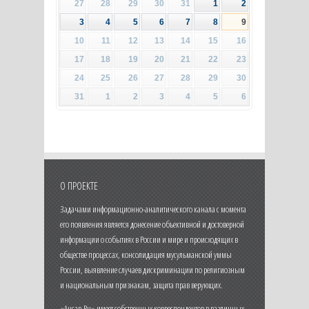
27
28
29
30
31
1
2
3
4
5
6
7
8
9
10
11
12
13
14
15
16
17
18
19
20
21
22
23
24
25
26
27
28
29
30
31
1
2
3
4
5
6
О ПРОЕКТЕ
Задачами информационно-аналитического канала с момента
его появления является донесение объективной и достоверной
информации о событиях в России и мире и происходящих в
обществе процессах, консолидация мусульманской уммы
России, выявление случаев дискриминации по религиозным
и национальным признакам, защита прав верующих.
«Ансар.Ru» имеет собственных корреспондентов в различных