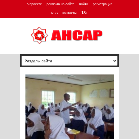
о проекте
реклама на сайте
войти
регистрация
18+
RSS
контакты