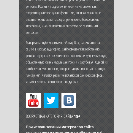
регионах России и предлагает вниманию читателей как
оперативную новостную информацию, так и эксклюзивные
аналитические статьи, обзоры, религиозно-богословские
материалы, мнения известных экспертов по различным
вопросам.
Материалы, публикуемые на «Ансар.Ru», рассчитаны на
самую широкую аудиторию. Сайт освещает как собственно
религиозную, так и политическую, экономическую, культурную,
общественную жизнь мусульман России и зарубежья. Одной из
наиболее актуальных тем, которые находят место на страницах
"Ансар.Ru", является развитие исламской банковской сферы,
исламских финансов и халяль-индустрии.
ВОЗРАСТНАЯ КАТЕГОРИЯ САЙТА
18+
При использовании материалов сайта
гиперссылка на
www.ansar.ru
обязательна!