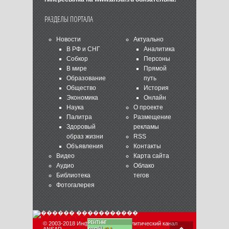
РАЗДЕЛЫ ПОРТАЛА
Новости
Актуально
В РФ и СНГ
Аналитика
Собкор
Персоны
В мире
Прямой
Образование
путь
Общество
История
Экономика
Онлайн
Наука
О проекте
Палитра
Размещение
Здоровый
рекламы
образ жизни
RSS
Объявления
Контакты
Видео
Карта сайта
Аудио
Облако
Библиотека
тегов
Фотогалерея
© 2003-2018 Информационно-аналитический канал
ANSAR