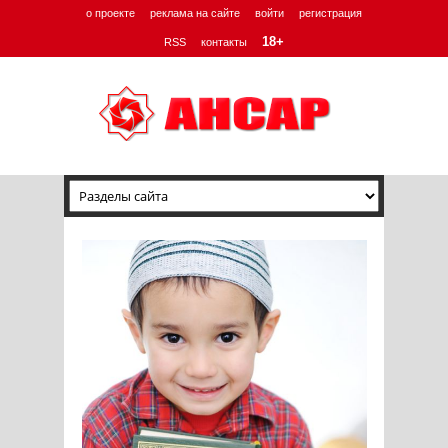
о проекте
реклама на сайте
войти
регистрация
18+
RSS
контакты