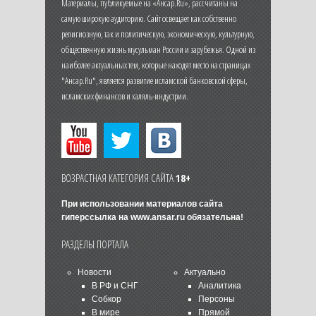
Материалы, публикуемые на «Ансар.Ru», рассчитаны на
самую широкую аудиторию. Сайт освещает как собственно
религиозную, так и политическую, экономическую, культурную,
общественную жизнь мусульман России и зарубежья. Одной из
наиболее актуальных тем, которые находят место на страницах
"Ансар.Ru", является развитие исламской банковской сферы,
исламских финансов и халяль-индустрии.
ВОЗРАСТНАЯ КАТЕГОРИЯ САЙТА
18+
При использовании материалов сайта
гиперссылка на
www.ansar.ru
обязательна!
РАЗДЕЛЫ ПОРТАЛА
Новости
Актуально
В РФ и СНГ
Аналитика
Собкор
Персоны
В мире
Прямой