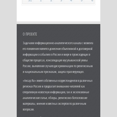
31
1
2
3
4
5
6
О ПРОЕКТЕ
Задачами информационно-аналитического канала с момента
его появления является донесение объективной и достоверной
информации о событиях в России и мире и происходящих в
обществе процессах, консолидация мусульманской уммы
России, выявление случаев дискриминации по религиозным
и национальным признакам, защита прав верующих.
«Ансар.Ru» имеет собственных корреспондентов в различных
регионах России и предлагает вниманию читателей как
оперативную новостную информацию, так и эксклюзивные
аналитические статьи, обзоры, религиозно-богословские
материалы, мнения известных экспертов по различным
вопросам.