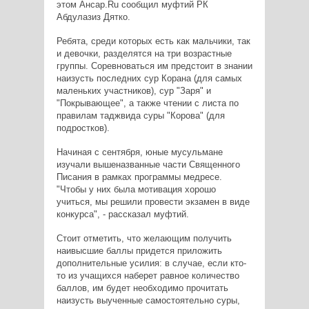
этом Ансар.Ru сообщил муфтий РК
Абдулазиз Дятко.
Ребята, среди которых есть как мальчики, так
и девочки, разделятся на три возрастные
группы. Соревноваться им предстоит в знании
наизусть последних сур Корана (для самых
маленьких участников), сур "Заря" и
"Покрывающее", а также чтении с листа по
правилам таджвида суры "Корова" (для
подростков).
Начиная с сентября, юные мусульмане
изучали вышеназванные части Священного
Писания в рамках программы медресе.
"Чтобы у них была мотивация хорошо
учиться, мы решили провести экзамен в виде
конкурса", - рассказал муфтий.
Стоит отметить, что желающим получить
наивысшие баллы придется приложить
дополнительные усилия: в случае, если кто-
то из учащихся наберет равное количество
баллов, им будет необходимо прочитать
наизусть выученные самостоятельно суры,