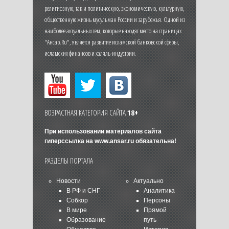
религиозную, так и политическую, экономическую, культурную,
общественную жизнь мусульман России и зарубежья. Одной из
наиболее актуальных тем, которые находят место на страницах
"Ансар.Ru", является развитие исламской банковской сферы,
исламских финансов и халяль-индустрии.
ВОЗРАСТНАЯ КАТЕГОРИЯ САЙТА
18+
При использовании материалов сайта
гиперссылка на
www.ansar.ru
обязательна!
РАЗДЕЛЫ ПОРТАЛА
Новости
Актуально
В РФ и СНГ
Аналитика
Собкор
Персоны
В мире
Прямой
Образование
путь