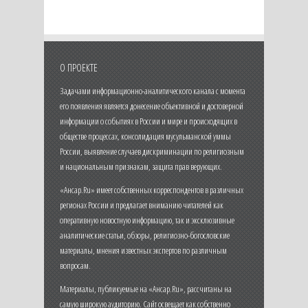
О ПРОЕКТЕ
Задачами информационно-аналитического канала с момента
его появления является донесение объективной и достоверной
информации о событиях в России и мире и происходящих в
обществе процессах, консолидация мусульманской уммы
России, выявление случаев дискриминации по религиозным
и национальным признакам, защита прав верующих.
«Ансар.Ru» имеет собственных корреспондентов в различных
регионах России и предлагает вниманию читателей как
оперативную новостную информацию, так и эксклюзивные
аналитические статьи, обзоры, религиозно-богословские
материалы, мнения известных экспертов по различным
вопросам.
Материалы, публикуемые на «Ансар.Ru», рассчитаны на
самую широкую аудиторию. Сайт освещает как собственно