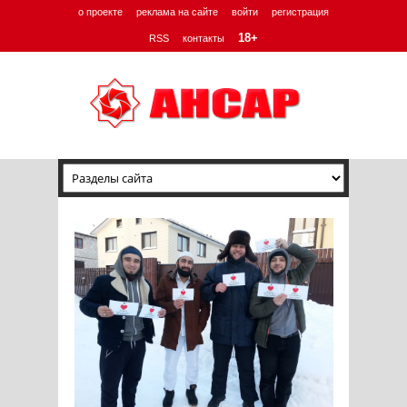
о проекте
реклама на сайте
войти
регистрация
18+
RSS
контакты