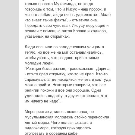
только пророка Мухаммада, но когда
говоришь о том, что и Иисус - наш пророк, и
мы его любим, люди очень удивляются. Мало
кто знает такие факты", - отметила она.
Передать свои чувства к Иисусу верующие и
решили с помощью аятов Корана и хадисов,
указанных на открытках.
Люди спешили по заледеневшим улицам в
тепло, но все же на миг останавливались,
чтобы узнать, что раздают приветливые
молодые люди.
"Реакция была разная, - рассказывает Дарина,
- кто-то брал открытку, кто-то не брал. Кто-то
спрашивал: а где находится мечеть и как туда
можно прийти. Некоторые говорили, что все
религии похожи и все они хорошие. Одни
удивлялись подарку, а другие отвечали, что
им ничего не надо".
Мероприятие длилось около часа, но
мусульманская молодежь стойко переносила
лютый мороз. Чего нельзя сказать о
видеокамере, которую приходилось
отогревать в соседнем кафе.