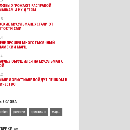
15
ФОБЫ УГРОЖАЮТ РАСПРАВОЙ
МАНКАМ И ИХ ДЕТЯМ
15
СКИЕ МУСУЛЬМАНЕ УСТАЛИ ОТ
ЯТОСТИ СМИ
14
ДЕНЕ ПРОШЕЛ МНОГОТЫСЯЧНЫЙ
ЛАМСКИЙ МАРШ
14
АРЛЬЗ ОБРУШИЛСЯ НА МУСУЛЬМАН С
ОЙ
12
МАНЕ И ХРИСТИАНЕ ПОЙДУТ ПЕШКОМ В
ИЧЕСТВО
ЫЕ СЛОВА
фобия
религии
христиане
марш
УБРИКИ «»