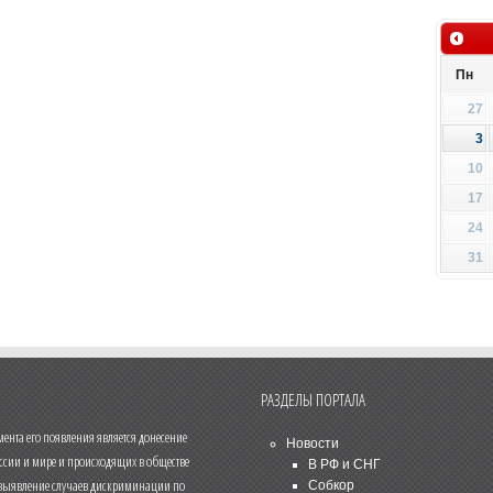
Пн
27
3
10
17
24
31
РАЗДЕЛЫ ПОРТАЛА
нта его появления является донесение
Новости
ссии и мире и происходящих в обществе
В РФ и СНГ
 выявление случаев дискриминации по
Собкор