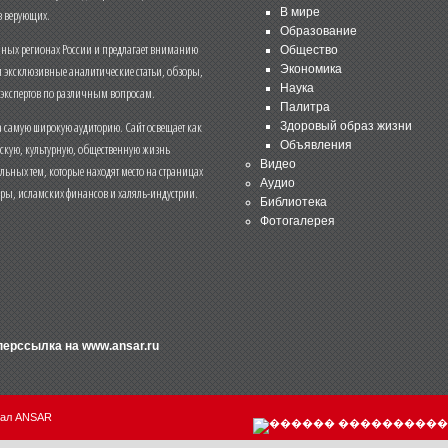
В мире
 верующих.
Образование
чных регионах России и предлагает вниманию
Общество
и эксклюзивные аналитические статьи, обзоры,
Экономика
Наука
 экспертов по различным вопросам.
Палитра
 самую широкую аудиторию. Сайт освещает как
Здоровый образ жизни
Объявления
ескую, культурную, общественную жизнь
Видео
льных тем, которые находят место на страницах
Аудио
еры, исламских финансов и халяль-индустрии.
Библиотека
Фотогалерея
иперссылка на
www.ansar.ru
нал ANSAR