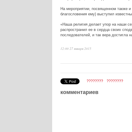
На мероприятии, посвященном также и
благословения ему) выступил известн
«Наша религия делает упор на наши се
распространил ее в сердца своих спод
последователей, и так вера достигла н
12:00 27 января 2015
????????
????????
комментариев