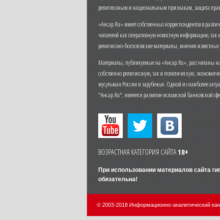
религиозным и национальным признакам, защита прав
«Ансар.Ru» имеет собственных корреспондентов в разли
читателей как оперативную новостную информацию, так 
религиозно-богословские материалы, мнения известных
Материалы, публикуемые на «Ансар.Ru», рассчитаны на
собственно религиозную, так и политическую, экономич
мусульман России и зарубежья. Одной из наиболее актуа
"Ансар.Ru", является развитие исламской банковской сф
ВОЗРАСТНАЯ КАТЕГОРИЯ САЙТА
18+
При использовании материалов сайта г
обязательна!
© 2003-2018 Информационно-аналитический ка