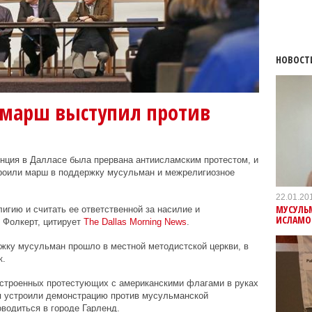
НОВОСТ
марш выступил против
ция в Далласе была прервана антиисламским протестом, и
троили марш в поддержку мусульман и межрелигиозное
22.01.20
МУСУЛЬ
игию и считать ее ответственной за насилие и
ИСЛАМО
к Фолкерт, цитирует
The
Dallas
Morning
News
.
жку мусульман прошло в местной методистской церкви, в
к.
настроенных протестующих с американскими флагами в руках
я устроили демонстрацию против мусульманской
водиться в городе Гарленд.