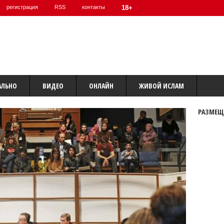
регистрация
RSS
контакты
18+
АЛЬНО
ВИДЕО
ОНЛАЙН
ЖИВОЙ ИСЛАМ
РАЗМЕЩ