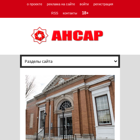
о проекте
реклама на сайте
войти
регистрация
18+
RSS
контакты