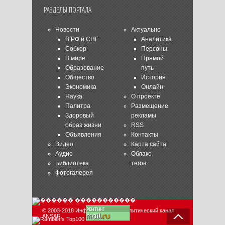
РАЗДЕЛЫ ПОРТАЛА
Новости
Актуально
В РФ и СНГ
Аналитика
Собкор
Персоны
В мире
Прямой
Образование
путь
Общество
История
Экономика
Онлайн
Наука
О проекте
Палитра
Размещение
Здоровый
рекламы
образ жизни
RSS
Объявления
Контакты
Видео
Карта сайта
Аудио
Облако
Библиотека
тегов
Фотогалерея
© 2003-2018 Информационно-аналитический канал
ANSAR