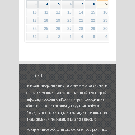
3
4
5
6
7
8
9
10
11
12
13
14
15
16
17
18
19
20
21
22
23
24
25
26
27
28
29
30
31
1
2
3
4
5
6
О ПРОЕКТЕ
Задачами информационно-аналитического канала с момента
его появления является донесение объективной и достоверной
информации о событиях в России и мире и происходящих в
обществе процессах, консолидация мусульманской уммы
России, выявление случаев дискриминации по религиозным
и национальным признакам, защита прав верующих.
«Ансар.Ru» имеет собственных корреспондентов в различных