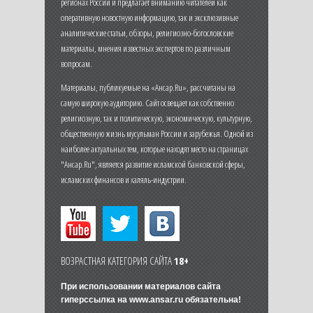
регионах России и предлагает вниманию читателей как
оперативную новостную информацию, так и эксклюзивные
аналитические статьи, обзоры, религиозно-богословские
материалы, мнения известных экспертов по различным
вопросам.
Материалы, публикуемые на «Ансар.Ru», рассчитаны на
самую широкую аудиторию. Сайт освещает как собственно
религиозную, так и политическую, экономическую, культурную,
общественную жизнь мусульман России и зарубежья. Одной из
наиболее актуальных тем, которые находят место на страницах
"Ансар.Ru", является развитие исламской банковской сферы,
исламских финансов и халяль-индустрии.
ВОЗРАСТНАЯ КАТЕГОРИЯ САЙТА
18+
При использовании материалов сайта
гиперссылка на
www.ansar.ru
обязательна!