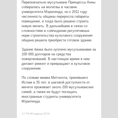
Первоначально мусульмане Принцессы Анны
собирались на молитвы в часовне
университета Мэриленда, но к 2011 году
численность общины переросла габариты
помещения, и тогда было решено строить
новую мечеть. В дальнейшем в связи со
сложностями в соблюдении регулятивных
норм строительства культового сооружения
община решила приобрести готовое здание.
Здание банка было куплено мусульманами за
100 000 долларов на средства
пожертвований. В настоящее время в нем
делают ремонт и превращают в культовое
сооружение.
По словам имама Митчелла, принявшего
Ислам в 35 лет, в шаговой доступности от
мечети проживает около 200 мусульманских
семей, а также ее будут посещать
иностранные студенты университета
Мэриленда.
11:59 06 апреля 2018