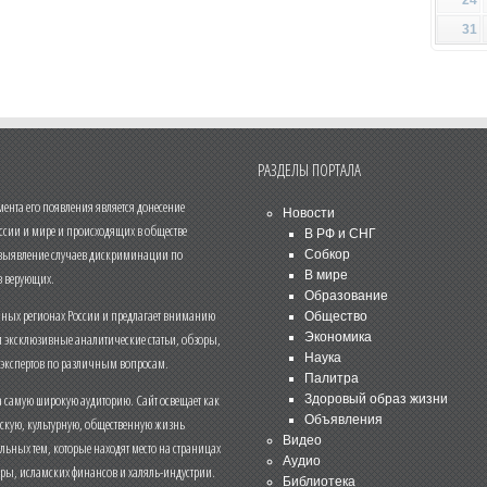
31
РАЗДЕЛЫ ПОРТАЛА
нта его появления является донесение
Новости
ссии и мире и происходящих в обществе
В РФ и СНГ
 выявление случаев дискриминации по
Собкор
В мире
 верующих.
Образование
чных регионах России и предлагает вниманию
Общество
и эксклюзивные аналитические статьи, обзоры,
Экономика
Наука
 экспертов по различным вопросам.
Палитра
 самую широкую аудиторию. Сайт освещает как
Здоровый образ жизни
Объявления
ескую, культурную, общественную жизнь
Видео
льных тем, которые находят место на страницах
Аудио
еры, исламских финансов и халяль-индустрии.
Библиотека