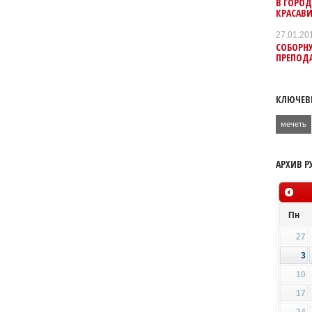
В ГОРОД
КРАСАВ
27.01.20
СОБОРНУ
ПРЕПОД
КЛЮЧЕВ
мечеть
АРХИВ Р
Пн
27
3
10
17
24