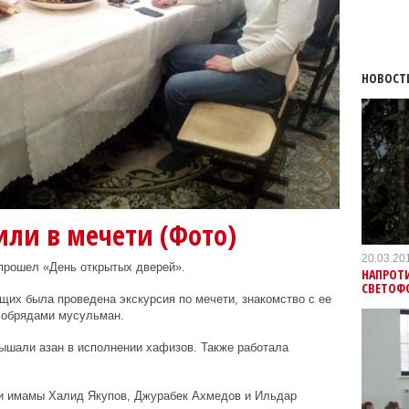
НОВОСТ
или в мечети (Фото)
20.03.20
 прошел «День открытых дверей».
НАПРОТ
СВЕТОФ
их была проведена экскурсия по мечети, знакомство с ее
 обрядами мусульман.
ышали азан в исполнении хафизов. Также работала
и имамы Халид Якупов, Джурабек Ахмедов и Ильдар