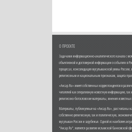
О ПРОЕКТЕ
Задачами информационно-аналитического канала с моме
объективной и достоверной информации о событиях в Ро
процессах, консолидация мусульманской уммы России,
религиозным и национальным признакам, защита прав
«Ансар.Ru» имеет собственных корреспондентов в разли
читателей как оперативную новостную информацию, так 
религиозно-богословские материалы, мнения известных
Материалы, публикуемые на «Ансар.Ru», рассчитаны на
собственно религиозную, так и политическую, экономич
мусульман России и зарубежья. Одной из наиболее актуа
"Ансар.Ru", является развитие исламской банковской сф