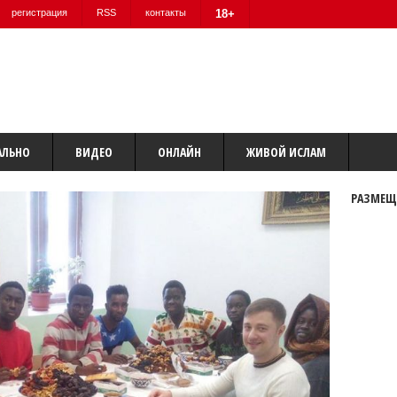
регистрация
RSS
контакты
18+
АЛЬНО
ВИДЕО
ОНЛАЙН
ЖИВОЙ ИСЛАМ
РАЗМЕЩ