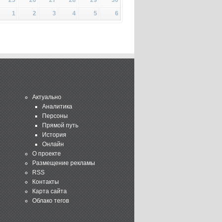
1
2
3
4
5
6
Актуально
Аналитика
Персоны
Прямой путь
История
Онлайн
О проекте
Размещение рекламы
RSS
Контакты
Карта сайта
Облако тегов