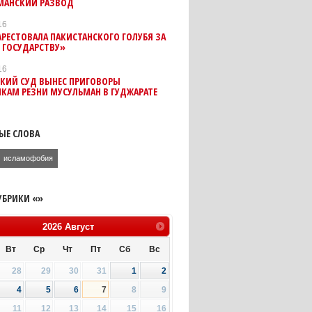
МАНСКИЙ РАЗВОД
16
РЕСТОВАЛА ПАКИСТАНСКОГО ГОЛУБЯ ЗА
 ГОСУДАРСТВУ»
16
КИЙ СУД ВЫНЕС ПРИГОВОРЫ
КАМ РЕЗНИ МУСУЛЬМАН В ГУДЖАРАТЕ
ЫЕ СЛОВА
исламофобия
УБРИКИ «»
2026
Август
Вт
Ср
Чт
Пт
Сб
Вс
28
29
30
31
1
2
4
5
6
7
8
9
11
12
13
14
15
16