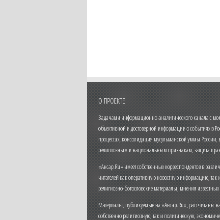
О ПРОЕКТЕ
Задачами информационно-аналитического канала с моме
объективной и достоверной информации о событиях в Ро
процессах, консолидация мусульманской уммы России,
религиозным и национальным признакам, защита прав
«Ансар.Ru» имеет собственных корреспондентов в разли
читателей как оперативную новостную информацию, так 
религиозно-богословские материалы, мнения известных
Материалы, публикуемые на «Ансар.Ru», рассчитаны на
собственно религиозную, так и политическую, экономич