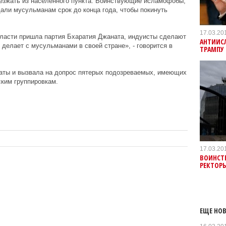
уезжать из населенного пункта. Воинствующие исламофобы,
али мусульманам срок до конца года, чтобы покинуть
17.03.20
 власти пришла партия Бхаратия Джаната, индуисты сделают
АНТИИС
делает с мусульманами в своей стране», - говорится в
ТРАМПУ
аты и вызвала на допрос пятерых подозреваемых, имеющих
ким группировкам.
17.03.20
ВОИНСТ
РЕКТОРЫ
ЕЩЕ НОВ