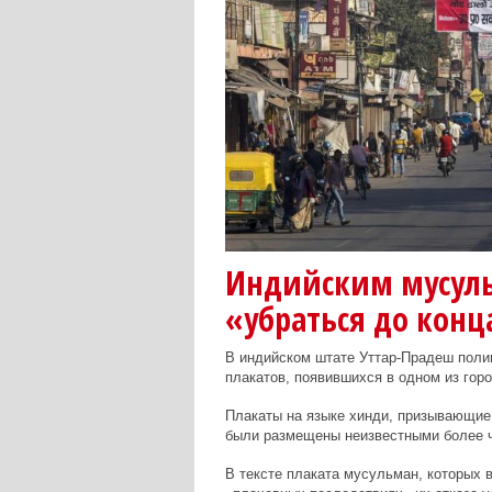
Индийским мусул
«убраться до конц
В индийском штате Уттар-Прадеш поли
плакатов, появившихся в одном из горо
Плакаты на языке хинди, призывающие
были размещены неизвестными более че
В тексте плаката мусульман, которых в