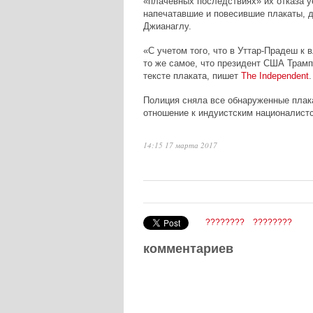
«плачевных последствиях» их отказа 
напечатавшие и повесившие плакаты, д
Джианаглу.
«С учетом того, что в Уттар-Прадеш к
то же самое, что президент США Трамп 
тексте плаката, пишет
The
Independent
.
Полиция сняла все обнаруженные плак
отношение к индуистским националистс
14:15 17 марта 2017
????????
????????
комментариев