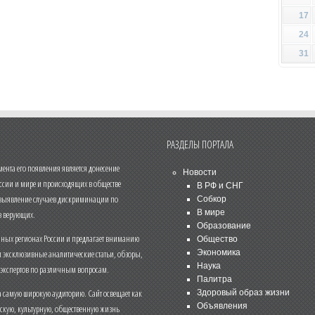
17
24
31
РАЗДЕЛЫ ПОРТАЛА
нта его появления является донесение
Новости
ссии и мире и происходящих в обществе
В РФ и СНГ
 выявление случаев дискриминации по
Собкор
В мире
 верующих.
Образование
чных регионах России и предлагает вниманию
Общество
и эксклюзивные аналитические статьи, обзоры,
Экономика
Наука
 экспертов по различным вопросам.
Палитра
 самую широкую аудиторию. Сайт освещает как
Здоровый образ жизни
Объявления
ескую, культурную, общественную жизнь