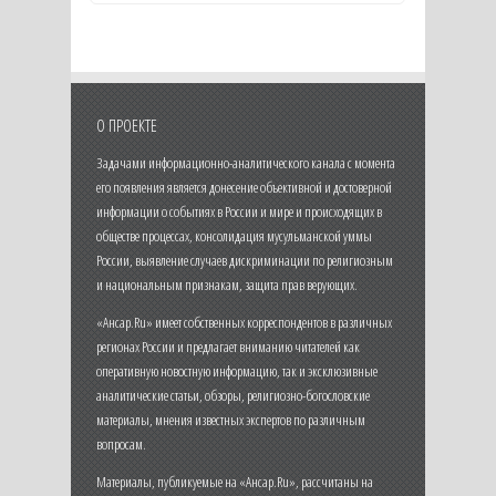
О ПРОЕКТЕ
Задачами информационно-аналитического канала с момента
его появления является донесение объективной и достоверной
информации о событиях в России и мире и происходящих в
обществе процессах, консолидация мусульманской уммы
России, выявление случаев дискриминации по религиозным
и национальным признакам, защита прав верующих.
«Ансар.Ru» имеет собственных корреспондентов в различных
регионах России и предлагает вниманию читателей как
оперативную новостную информацию, так и эксклюзивные
аналитические статьи, обзоры, религиозно-богословские
материалы, мнения известных экспертов по различным
вопросам.
Материалы, публикуемые на «Ансар.Ru», рассчитаны на