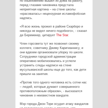
по обыкновению вышел из дома на работу,
перед глазами чиновника предстала
неприятная картина – на стене школы
«красовалась» нецензурная исламофобская
надпись.
«Я всю жизнь прожил в районе Скарборо и
никогда не видел ничего подобного», - сказал
де Беремекер, цитирует
The
Star
.
Член горсовета тут же позвонил своему
коллеге, советнику Джиму Каригианнису, и
они вдвоем организовали уборку по школе.
Сотрудники городской администрации
оперативно мобилизовались и успели
устранить следы надписи на стене
мусульманской школы еще до того, как дети
пришли на занятия.
«Против того одного человека есть сотни нас
– людей, которые думают совершенного
противоположным образом», - высказался
чиновник о неизвестном вандале.
Мэр города Джон Тори осудил атаку вандалов