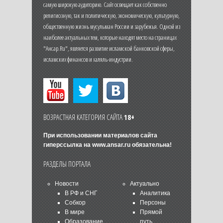
самую широкую аудиторию. Сайт освещает как собственно
религиозную, так и политическую, экономическую, культурную,
общественную жизнь мусульман России и зарубежья. Одной из
наиболее актуальных тем, которые находят место на страницах
"Ансар.Ru", является развитие исламской банковской сферы,
исламских финансов и халяль-индустрии.
ВОЗРАСТНАЯ КАТЕГОРИЯ САЙТА
18+
При использовании материалов сайта
гиперссылка на
www.ansar.ru
обязательна!
РАЗДЕЛЫ ПОРТАЛА
Новости
Актуально
В РФ и СНГ
Аналитика
Собкор
Персоны
В мире
Прямой
Образование
путь