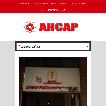
о проекте
реклама на сайте
войти
регистрация
18+
RSS
контакты