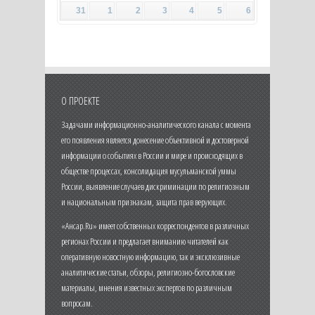
31
1
2
3
4
5
6
О ПРОЕКТЕ
Задачами информационно-аналитического канала с момента
его появления является донесение объективной и достоверной
информации о событиях в России и мире и происходящих в
обществе процессах, консолидация мусульманской уммы
России, выявление случаев дискриминации по религиозным
и национальным признакам, защита прав верующих.
«Ансар.Ru» имеет собственных корреспондентов в различных
регионах России и предлагает вниманию читателей как
оперативную новостную информацию, так и эксклюзивные
аналитические статьи, обзоры, религиозно-богословские
материалы, мнения известных экспертов по различным
вопросам.