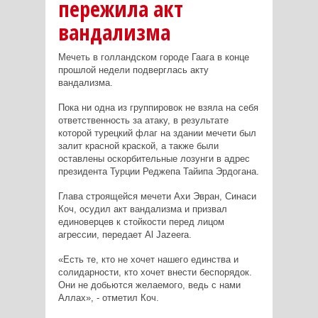
пережила акт
вандализма
Мечеть в голландском городе Гаага в конце
прошлой недели подверглась акту
вандализма.
Пока ни одна из группировок не взяла на себя
ответственность за атаку, в результате
которой турецкий флаг на здании мечети был
залит красной краской, а также были
оставлены оскорбительные лозунги в адрес
президента Турции Реджепа Тайипа Эрдогана.
Глава строящейся мечети Ахи Эвран, Синаси
Коч, осудил акт вандализма и призвал
единоверцев к стойкости перед лицом
агрессии, передает
Al
Jazeera
.
«Есть те, кто не хочет нашего единства и
солидарности, кто хочет внести беспорядок.
Они не добьются желаемого, ведь с нами
Аллах», - отметил Коч.