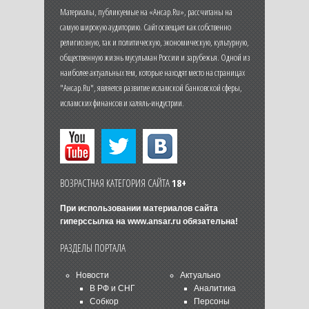
Материалы, публикуемые на «Ансар.Ru», рассчитаны на
самую широкую аудиторию. Сайт освещает как собственно
религиозную, так и политическую, экономическую, культурную,
общественную жизнь мусульман России и зарубежья. Одной из
наиболее актуальных тем, которые находят место на страницах
"Ансар.Ru", является развитие исламской банковской сферы,
исламских финансов и халяль-индустрии.
ВОЗРАСТНАЯ КАТЕГОРИЯ САЙТА
18+
При использовании материалов сайта
гиперссылка на
www.ansar.ru
обязательна!
РАЗДЕЛЫ ПОРТАЛА
Новости
Актуально
В РФ и СНГ
Аналитика
Собкор
Персоны