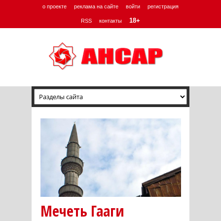
о проекте
реклама на сайте
войти
регистрация
18+
RSS
контакты
Мечеть Гааги