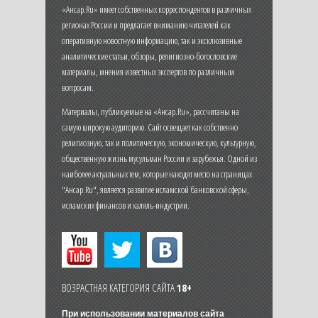
«Ансар.Ru» имеет собственных корреспондентов в различных
регионах России и предлагает вниманию читателей как
оперативную новостную информацию, так и эксклюзивные
аналитические статьи, обзоры, религиозно-богословские
материалы, мнения известных экспертов по различным
вопросам.
Материалы, публикуемые на «Ансар.Ru», рассчитаны на
самую широкую аудиторию. Сайт освещает как собственно
религиозную, так и политическую, экономическую, культурную,
общественную жизнь мусульман России и зарубежья. Одной из
наиболее актуальных тем, которые находят место на страницах
"Ансар.Ru", является развитие исламской банковской сферы,
исламских финансов и халяль-индустрии.
ВОЗРАСТНАЯ КАТЕГОРИЯ САЙТА
18+
При использовании материалов сайта