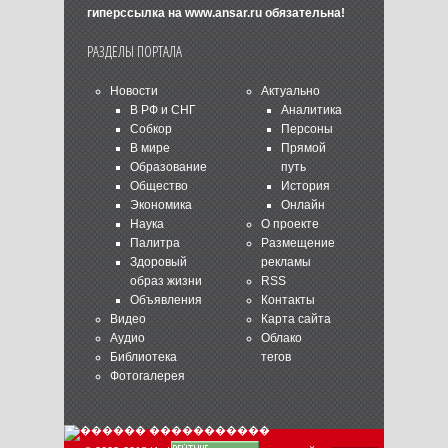
гиперссылка на
www.ansar.ru
обязательна!
РАЗДЕЛЫ ПОРТАЛА
Новости
Актуально
В РФ и СНГ
Аналитика
Собкор
Персоны
В мире
Прямой
Образование
путь
Общество
История
Экономика
Онлайн
Наука
О проекте
Палитра
Размещение
Здоровый
рекламы
образ жизни
RSS
Объявления
Контакты
Видео
Карта сайта
Аудио
Облако
Библиотека
тегов
Фотогалерея