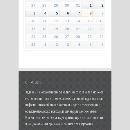
27
28
29
30
31
1
2
3
4
5
6
7
8
9
10
11
12
13
14
15
16
17
18
19
20
21
22
23
24
25
26
27
28
29
30
31
1
2
3
4
5
6
О ПРОЕКТЕ
Задачами информационно-аналитического канала с момента
его появления является донесение объективной и достоверной
информации о событиях в России и мире и происходящих в
обществе процессах, консолидация мусульманской уммы
России, выявление случаев дискриминации по религиозным
и национальным признакам, защита прав верующих.