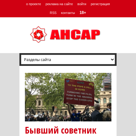
о проекте
реклама на сайте
войти
регистрация
18+
RSS
контакты
Бывший советник