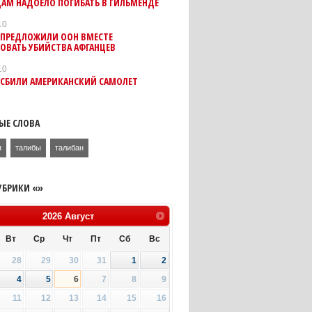
АМ НАДОЕЛО ПОГИБАТЬ В ГИЛЬМЕНДЕ
10
 ПРЕДЛОЖИЛИ ООН ВМЕСТЕ
ОВАТЬ УБИЙСТВА АФГАНЦЕВ
10
 СБИЛИ АМЕРИКАНСКИЙ САМОЛЕТ
ЫЕ СЛОВА
я
талибы
талибан
УБРИКИ «»
2026
Август
Вт
Ср
Чт
Пт
Сб
Вс
28
29
30
31
1
2
4
5
6
7
8
9
11
12
13
14
15
16