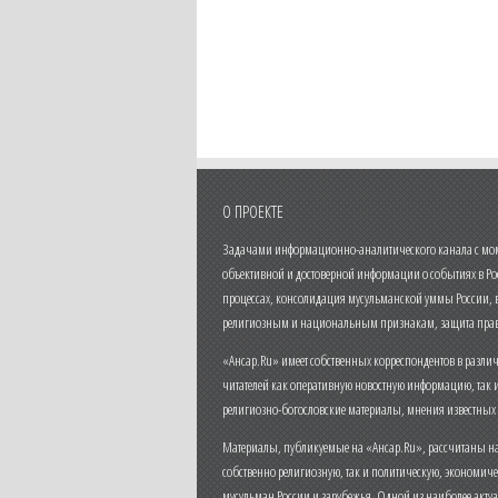
О ПРОЕКТЕ
Задачами информационно-аналитического канала с моме
объективной и достоверной информации о событиях в Ро
процессах, консолидация мусульманской уммы России,
религиозным и национальным признакам, защита прав
«Ансар.Ru» имеет собственных корреспондентов в разли
читателей как оперативную новостную информацию, так 
религиозно-богословские материалы, мнения известных
Материалы, публикуемые на «Ансар.Ru», рассчитаны на
собственно религиозную, так и политическую, экономич
мусульман России и зарубежья. Одной из наиболее актуа