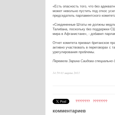
«Есть опасность того, что без адеква
может невольно пустить под откос уси
председатель парламентского комитет
«Соединенные Штаты не должны медлит
Талибана, поскольку без поддержки С
мира в Афганистане», - добавил парла
Отчет комитета призвал британское пр
активно участвовать в переговорах с 
урегулирования проблемы.
Перевела Зарина Саидова специально 
14:59 03 марта 2011
????????
????????
комментариев