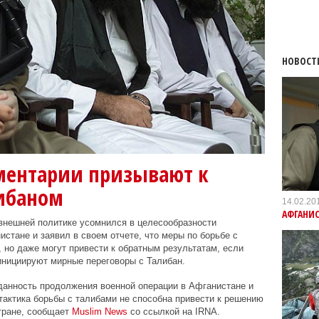
НОВОСТ
ментарии призывают к
либаном
14.02.20
АФГАНИС
внешней политике усомнился в целесообразности
стане и заявил в своем отчете, что меры по борьбе с
 но даже могут привести к обратным результатам, если
инициируют мирные переговоры с Талибан.
данность продолжения военной операции в Афганистане и
тактика борьбы с талибами не способна привести к решению
тране, сообщает
Muslim News
со ссылкой на IRNA.