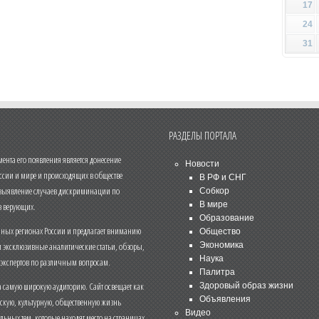
17
24
31
РАЗДЕЛЫ ПОРТАЛА
нта его появления является донесение
Новости
ссии и мире и происходящих в обществе
В РФ и СНГ
 выявление случаев дискриминации по
Собкор
В мире
 верующих.
Образование
чных регионах России и предлагает вниманию
Общество
и эксклюзивные аналитические статьи, обзоры,
Экономика
Наука
 экспертов по различным вопросам.
Палитра
 самую широкую аудиторию. Сайт освещает как
Здоровый образ жизни
Объявления
ескую, культурную, общественную жизнь
Видео
льных тем, которые находят место на страницах