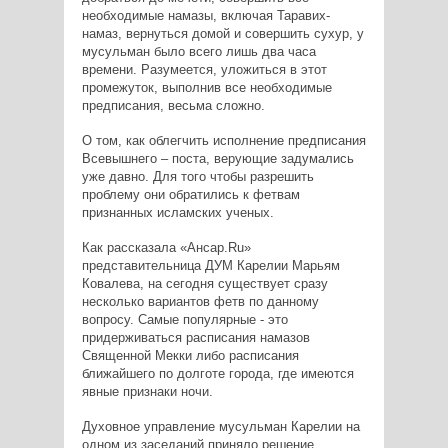
необходимые намазы, включая Таравих-
намаз, вернуться домой и совершить сухур, у
мусульман было всего лишь два часа
времени. Разумеется, уложиться в этот
промежуток, выполнив все необходимые
предписания, весьма сложно.
О том, как облегчить исполнение предписания
Всевышнего – поста, верующие задумались
уже давно. Для того чтобы разрешить
проблему они обратились к фетвам
признанных исламских ученых.
Как рассказала «Ансар.Ru»
представительница ДУМ Карелии Марьям
Ковалева, на сегодня существует сразу
несколько вариантов фетв по данному
вопросу. Самые популярные - это
придерживаться расписания намазов
Священной Мекки либо расписания
ближайшего по долготе города, где имеются
явные признаки ночи.
Духовное управление мусульман Карелии на
одном из заседаний приняло решение