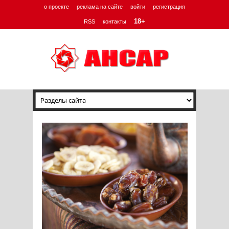
о проекте
реклама на сайте
войти
регистрация
18+
RSS
контакты