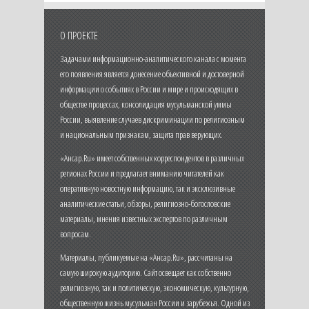
О ПРОЕКТЕ
Задачами информационно-аналитического канала с момента
его появления является донесение объективной и достоверной
информации о событиях в России и мире и происходящих в
обществе процессах, консолидация мусульманской уммы
России, выявление случаев дискриминации по религиозным
и национальным признакам, защита прав верующих.
«Ансар.Ru» имеет собственных корреспондентов в различных
регионах России и предлагает вниманию читателей как
оперативную новостную информацию, так и эксклюзивные
аналитические статьи, обзоры, религиозно-богословские
материалы, мнения известных экспертов по различным
вопросам.
Материалы, публикуемые на «Ансар.Ru», рассчитаны на
самую широкую аудиторию. Сайт освещает как собственно
религиозную, так и политическую, экономическую, культурную,
общественную жизнь мусульман России и зарубежья. Одной из