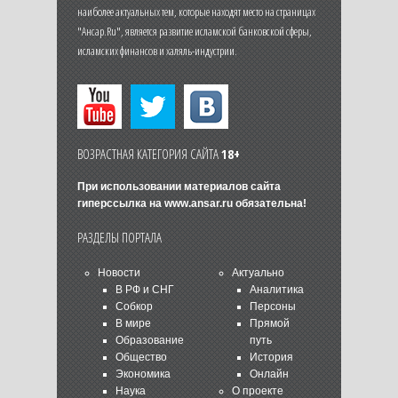
наиболее актуальных тем, которые находят место на страницах
"Ансар.Ru", является развитие исламской банковской сферы,
исламских финансов и халяль-индустрии.
ВОЗРАСТНАЯ КАТЕГОРИЯ САЙТА
18+
При использовании материалов сайта
гиперссылка на
www.ansar.ru
обязательна!
РАЗДЕЛЫ ПОРТАЛА
Новости
Актуально
В РФ и СНГ
Аналитика
Собкор
Персоны
В мире
Прямой
Образование
путь
Общество
История
Экономика
Онлайн
Наука
О проекте