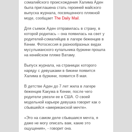
сомалийского происхождения Халима Аден
была приглашена стать героиней майского
выпуска журнала, посвященного пляжной
моде, сообщает
The
Daily
Mail
.
Для съемок Аден отправилась в страну, в
которой родилась – она появилась на свет у
родителей-сомалийцев в лагере беженцев в
Кении. Фотосессия в разнообразных видах
мусульманского купальника буркини прошла
на кенийском пляже Ватаму.
Выпуск журнала, на страницах которого
наряду с девушками в бикини появится
Халима в буркини, появится 8 мая.
В детстве Аден до 7 лет жила в лагере
беженцев Какума в Кении, после чего
родители увезли ее в США. О своей
модельной карьере девушка говорит как о
сбывшейся «американской мечте».
«Это на самом деле сбывшаяся мечта, я
даже не могу описать вам, какие это
ощущения», - говорит она.