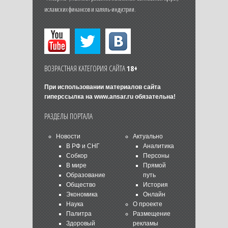
исламских финансов и халяль-индустрии.
ВОЗРАСТНАЯ КАТЕГОРИЯ САЙТА
18+
При использовании материалов сайта
гиперссылка на
www.ansar.ru
обязательна!
РАЗДЕЛЫ ПОРТАЛА
Новости
Актуально
В РФ и СНГ
Аналитика
Собкор
Персоны
В мире
Прямой
Образование
путь
Общество
История
Экономика
Онлайн
Наука
О проекте
Палитра
Размещение
Здоровый
рекламы