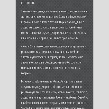
О ПРОЕКТЕ
Задачами информационно-аналитического канала с момента
его появления является донесение объективной и достоверной
информации о событиях в России и мире и происходящих в
обществе процессах, консолидация мусульманской уммы
России, выявление случаев дискриминации по религиозным
и национальным признакам, защита прав верующих.
«Ансар.Ru» имеет собственных корреспондентов в различных
регионах России и предлагает вниманию читателей как
оперативную новостную информацию, так и эксклюзивные
аналитические статьи, обзоры, религиозно-богословские
материалы, мнения известных экспертов по различным
вопросам.
Материалы, публикуемые на «Ансар.Ru», рассчитаны на
самую широкую аудиторию. Сайт освещает как собственно
религиозную, так и политическую, экономическую, культурную,
общественную жизнь мусульман России и зарубежья. Одной из
наиболее актуальных тем, которые находят место на страницах
"Ансар.Ru", является развитие исламской банковской сферы,