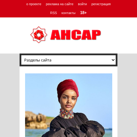
о проекте
реклама на сайте
войти
регистрация
18+
RSS
контакты