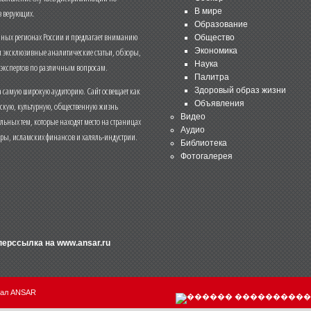
В мире
 верующих.
Образование
чных регионах России и предлагает вниманию
Общество
и эксклюзивные аналитические статьи, обзоры,
Экономика
Наука
 экспертов по различным вопросам.
Палитра
 самую широкую аудиторию. Сайт освещает как
Здоровый образ жизни
Объявления
ескую, культурную, общественную жизнь
Видео
льных тем, которые находят место на страницах
Аудио
еры, исламских финансов и халяль-индустрии.
Библиотека
Фотогалерея
иперссылка на
www.ansar.ru
нал ANSAR