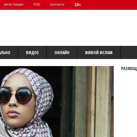
регистрация
RSS
контакты
18+
АЛЬНО
ВИДЕО
ОНЛАЙН
ЖИВОЙ ИСЛАМ
РАЗМЕЩ