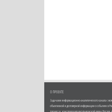
О ПРОЕКТЕ
Задачами информационно-аналитического канала с моме
объективной и достоверной информации о событиях в Ро
процессах, консолидация мусульманской уммы России,