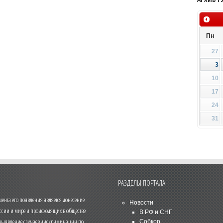
Пн
27
3
10
17
24
31
РАЗДЕЛЫ ПОРТАЛА
нта его появления является донесение
Новости
ссии и мире и происходящих в обществе
В РФ и СНГ
 выявление случаев дискриминации по
Собкор