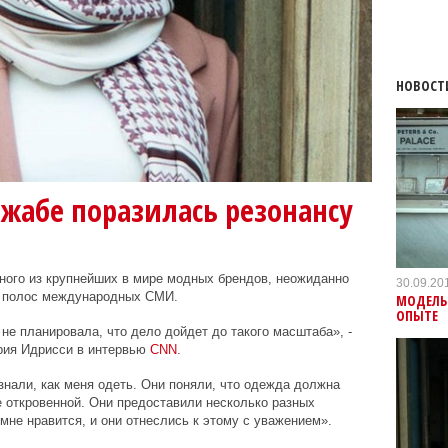
НОВОСТ
жабе поразилась резонансу
ного из крупнейших в мире модных брендов, неожиданно
30.09.20
х полос международных СМИ.
МОДЕЛЬ
ОПЫТЕ
не планировала, что дело дойдет до такого масштаба», -
рия Идрисси в интервью
CNN
.
знали, как меня одеть. Они поняли, что одежда должна
е откровенной. Они предоставили несколько разных
 мне нравится, и они отнеслись к этому с уважением».