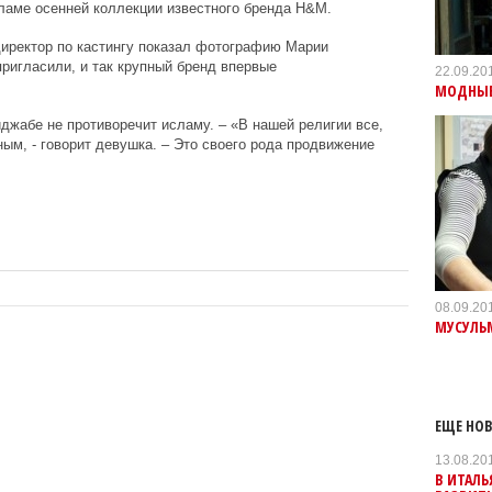
ламе осенней коллекции известного бренда
H
&
M
.
 директор по кастингу показал фотографию Марии
ригласили, и так крупный бренд впервые
22.09.20
МОДНЫЕ
джабе не противоречит исламу. – «В нашей религии все,
ым, - говорит девушка. – Это своего рода продвижение
08.09.20
МУСУЛЬ
ЕЩЕ НОВ
13.08.20
В ИТАЛЬ