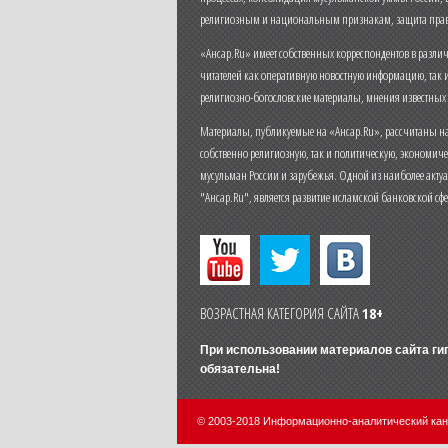
религиозным и национальным признакам, защита прав
«Ансар.Ru» имеет собственных корреспондентов в разли
читателей как оперативную новостную информацию, так 
религиозно-богословские материалы, мнения известных
Материалы, публикуемые на «Ансар.Ru», рассчитаны на
собственно религиозную, так и политическую, экономич
мусульман России и зарубежья. Одной из наиболее актуа
"Ансар.Ru", является развитие исламской банковской сф
ВОЗРАСТНАЯ КАТЕГОРИЯ САЙТА
18+
При использовании материалов сайта г
обязательна!
© 2003-2018 Информационно-аналитический ка