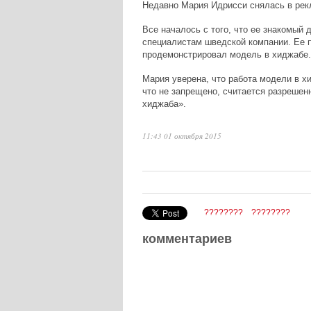
Недавно Мария Идрисси снялась в рек
Все началось с того, что ее знакомый
специалистам шведской компании. Ее п
продемонстрировал модель в хиджабе.
Мария уверена, что работа модели в хи
что не запрещено, считается разрешенн
хиджаба».
11:43 01 октября 2015
????????
????????
комментариев