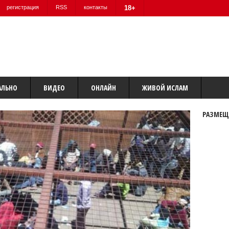
регистрация
RSS
контакты
18+
АЛЬНО
ВИДЕО
ОНЛАЙН
ЖИВОЙ ИСЛАМ
РАЗМЕЩ