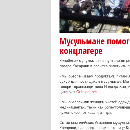
Мусульмане помог
концлагере
Кенийские мусульмане запустили акци
лагере Касарани в попытке облегчить
«Мы обеспечиваем продуктами питания 
сухур для постящихся мусульман. Мы 
говорит правозащитница Наджда Хан, и
цитирует
OnIslam
.
net
.
«Мы обеспечили женщин чистой одеждо
медикаментах, таких как болеутоляющи
нужен сироп от кашля и т.д.».
Сотни сомалийских беженцев-мусульма
Касарани, расположенном в столице К