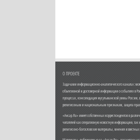
О ПРОЕКТЕ
Задачами информационно-аналитического канала с моме
объективной и достоверной информации о событиях в Ро
процессах, консолидация мусульманской уммы России,
религиозным и национальным признакам, защита прав
«Ансар.Ru» имеет собственных корреспондентов в разли
читателей как оперативную новостную информацию, так 
религиозно-богословские материалы, мнения известных
Материалы, публикуемые на «Ансар.Ru», рассчитаны на