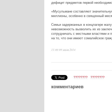
дефицит предметов первой необходимо
«Мусульмане составляют значительную
миллионы, особенно в священный меся
Семьи задержанных в концлагере жалую
невозможность вызволить их из заключ
сотрудничать с местными властями и 
на то, что они имеют сомалийское граж
11:00 09 июля 2014
????????
????????
комментариев