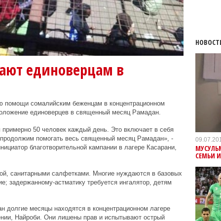
НОВОСТ
ают единоверцам в
ю помощи сомалийским беженцам в концентрационном
 положение единоверцев в священный месяц Рамадан.
примерно 50 человек каждый день. Это включает в себя
продолжим помогать весь священный месяц Рамадан», -
09.07.20
МУСУЛЬ
нициатор благотворительной кампании в лагере Касарани,
СЕМЬИ 
й, санитарными салфетками. Многие нуждаются в базовых
е; задержанному-астматику требуется ингалятор, детям
н долгие месяцы находятся в концентрационном лагере
ении, Найроби. Они лишены прав и испытывают острый