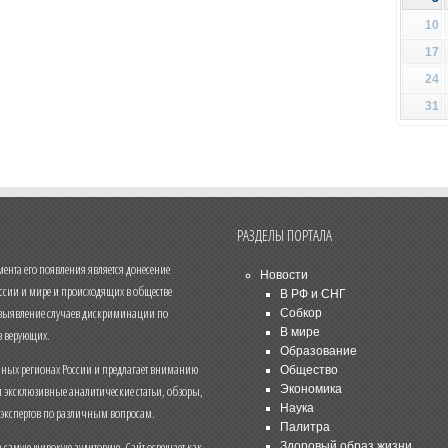
10
17
24
31
РАЗДЕЛЫ ПОРТАЛА
нта его появления является донесение
Новости
ссии и мире и происходящих в обществе
В РФ и СНГ
 выявление случаев дискриминации по
Собкор
В мире
 верующих.
Образование
чных регионах России и предлагает вниманию
Общество
и эксклюзивные аналитические статьи, обзоры,
Экономика
Наука
 экспертов по различным вопросам.
Палитра
 самую широкую аудиторию. Сайт освещает как
Здоровый образ жизни