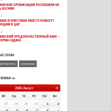
14
МАНСКИЕ ОРГАНИЗАЦИИ ПОСПЕШИЛИ НА
 БОСНИИ
14
АНЕ И ХРИСТИАНЕ ВМЕСТЕ ПОМОГУТ
ЮЩИМ В ЦАР
14
МАНСКИЙ ПРОДОВОЛЬСТВЕННЫЙ БАНК –
ФОРМА САДАКА
ЫЕ СЛОВА
орительность
концлагерь
УБРИКИ «»
2026
Август
Вт
Ср
Чт
Пт
Сб
Вс
28
29
30
31
1
2
4
5
6
7
8
9