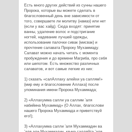
Есть много других действий из сунны нашего
Пророка, которые вы можете сделать в
благословенный день вне зависимости от
того, совершаете ли молитву (намаз) или нет
(если у вас хайд). Сюда входят: принятие
ванны, удаление волос и подстригание
ногтей, надевание лучшей одежды,
использование палочки сивак (мисвак) и
прочтение салавата Пророку Мухаммаду.
Салават можно начать читать с момента
пробуждения и до времени Магриба, про себя
или шепотом. Есть множество различных
салаватов, и вот самые легкие из них:
1) сказать «салАллаху алейхи уа саллям!»
(мир ему и благословение Аллаха) после
упоминания имени Пророка Мухаммада;
2) «Аллахумма салли уа саллим ’аля
набийина Мухаммад» (О Аллах, благослови
нашего Пророка Мухаммада и приветствуй
его!);
3) «Аллахумма салли ’аля Мухаммадин ва
’аля али Мухаммадин, кя-ма салляйта ’аля