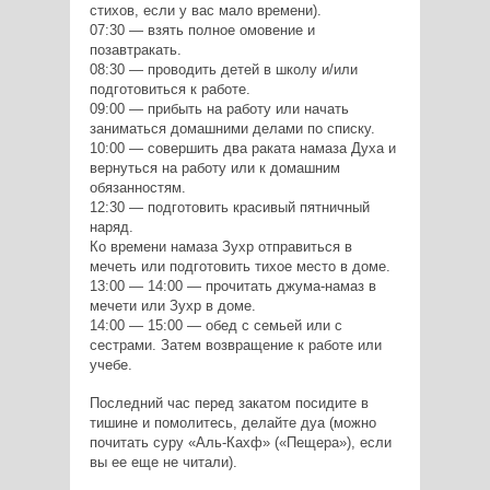
стихов, если у вас мало времени).
07:30 — взять полное омовение и
позавтракать.
08:30 — проводить детей в школу и/или
подготовиться к работе.
09:00 — прибыть на работу или начать
заниматься домашними делами по списку.
10:00 — совершить два раката намаза Духа и
вернуться на работу или к домашним
обязанностям.
12:30 — подготовить красивый пятничный
наряд.
Ко времени намаза Зухр отправиться в
мечеть или подготовить тихое место в доме.
13:00 — 14:00 — прочитать джума-намаз в
мечети или Зухр в доме.
14:00 — 15:00 — обед с семьей или с
сестрами. Затем возвращение к работе или
учебе.
Последний час перед закатом посидите в
тишине и помолитесь, делайте дуа (можно
почитать суру «Аль-Кахф» («Пещера»), если
вы ее еще не читали).