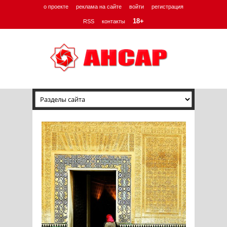
о проекте
реклама на сайте
войти
регистрация
18+
RSS
контакты