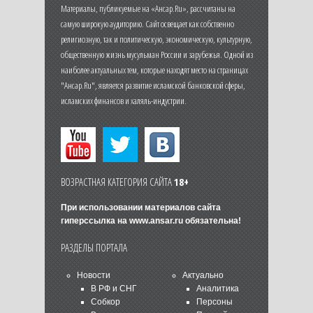
Материалы, публикуемые на «Ансар.Ru», рассчитаны на
самую широкую аудиторию. Сайт освещает как собственно
религиозную, так и политическую, экономическую, культурную,
общественную жизнь мусульман России и зарубежья. Одной из
наиболее актуальных тем, которые находят место на страницах
"Ансар.Ru", является развитие исламской банковской сферы,
исламских финансов и халяль-индустрии.
ВОЗРАСТНАЯ КАТЕГОРИЯ САЙТА
18+
При использовании материалов сайта
гиперссылка на
www.ansar.ru
обязательна!
РАЗДЕЛЫ ПОРТАЛА
Новости
Актуально
В РФ и СНГ
Аналитика
Собкор
Персоны