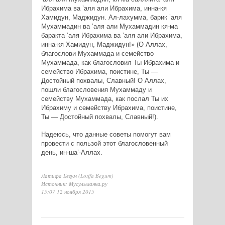
Ибрахима ва ’аля али Ибрахима, инна-кя
Хамидун, Маджидун. Ал-лахумма, барик ’аля
Мухаммадин ва ’аля али Мухаммадин кя-ма
баракта ’аля Ибрахима ва ’аля али Ибрахима,
инна-кя Хамидун, Маджидун!» (О Аллах,
благослови Мухаммада и семейство
Мухаммада, как благословил Ты Ибрахима и
семейство Ибрахима, поистине, Ты —
Достойный похвалы, Славный! О Аллах,
пошли благословения Мухаммаду и
семейству Мухаммада, как послал Ты их
Ибрахиму и семейству Ибрахима, поистине,
Ты — Достойный похвалы, Славный!).
Надеюсь, что данные советы помогут вам
провести с пользой этот благословенный
день, ин-ша’-Аллах.
Латифа Бегум (Lotifa Begum)
Источник: Мусульманка.ру
15:07 12 ноября 2015