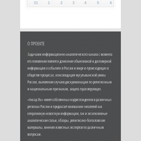
31
1
2
3
4
5
6
О ПРОЕКТЕ
Задачами информационно-аналитического канала с момента
его появления является донесение объективной и достоверной
информации о событиях в России и мире и происходящих в
обществе процессах, консолидация мусульманской уммы
России, выявление случаев дискриминации по религиозным
и национальным признакам, защита прав верующих.
«Ансар.Ru» имеет собственных корреспондентов в различных
регионах России и предлагает вниманию читателей как
оперативную новостную информацию, так и эксклюзивные
аналитические статьи, обзоры, религиозно-богословские
материалы, мнения известных экспертов по различным
вопросам.