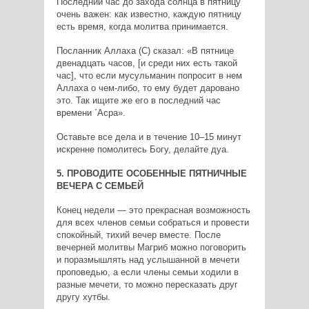
Последний час до захода солнца в пятницу
очень важен: как известно, каждую пятницу
есть время, когда молитва принимается.
Посланник Аллаха (С) сказал: «В пятнице
двенадцать часов, [и среди них есть такой
час], что если мусульманин попросит в нем
Аллаха о чем-либо, то ему будет даровано
это. Так ищите же его в последний час
времени `Асра».
Оставьте все дела и в течение 10–15 минут
искренне помолитесь Богу, делайте дуа.
5. ПРОВОДИТЕ ОСОБЕННЫЕ ПЯТНИЧНЫЕ
ВЕЧЕРА С СЕМЬЕЙ
Конец недели — это прекрасная возможность
для всех членов семьи собраться и провести
спокойный, тихий вечер вместе. После
вечерней молитвы Магриб можно поговорить
и поразмышлять над услышанной в мечети
проповедью, а если члены семьи ходили в
разные мечети, то можно пересказать друг
другу хутбы.