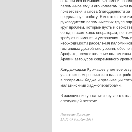
остался без внимания. От имени повол
паломников ему и его коллегам были 
приветствия и слова благодарности за
проделанную работу. Вместе с этим и
руководители паломнических групп оп
круг проблем, которые пусть и свойств
сегодня всем хадж-операторам, но, тем
требуют внимания и устранения. Речь и
необходимости расселения паломников
гостиницах достойного уровня, обесп
Арафате, предоставление паломникам 
Аравии автобусов современного уровня
Хайдар-хаджи Курмашев учёл все озву
участников мероприятия о планах рабо
в программы Хаджа и организации сотр
малазийскими хадж-операторами.
В заключение участники круглого стол
следующей встрече.
Источник: Думсо.ру
23:32 09 декабря 2013