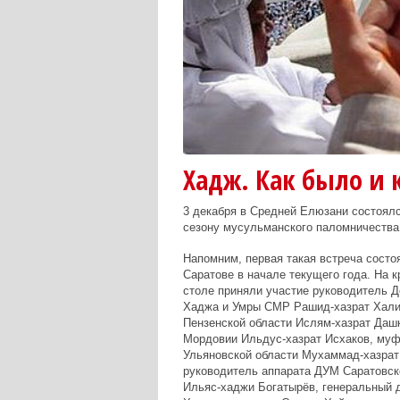
Хадж. Как было и 
3 декабря в Средней Елюзани состоялс
сезону мусульманского паломничества
Напомним, первая такая встреча состо
Саратове в начале текущего года. На 
столе приняли участие руководитель 
Хаджа и Умры СМР Рашид-хазрат Хали
Пензенской области Ислям-хазрат Даш
Мордовии Ильдус-хазрат Исхаков, муф
Ульяновской области Мухаммад-хазрат
руководитель аппарата ДУМ Саратовск
Ильяс-хаджи Богатырёв, генеральный 