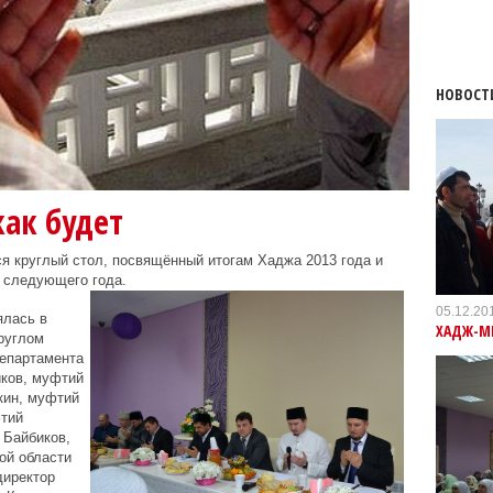
НОВОСТ
как будет
я круглый стол, посвящённый итогам Хаджа 2013 года и
 следующего года.
05.12.20
ялась в
ХАДЖ-М
круглом
Департамента
ков, муфтий
кин, муфтий
тий
 Байбиков,
ой области
директор