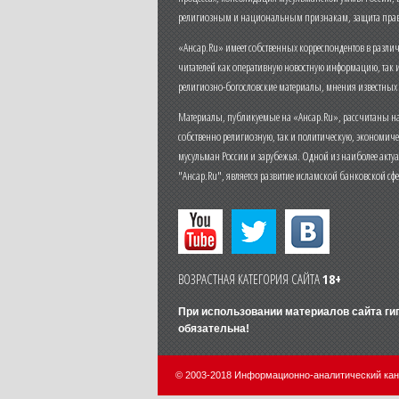
религиозным и национальным признакам, защита прав
«Ансар.Ru» имеет собственных корреспондентов в разли
читателей как оперативную новостную информацию, так 
религиозно-богословские материалы, мнения известных
Материалы, публикуемые на «Ансар.Ru», рассчитаны на
собственно религиозную, так и политическую, экономич
мусульман России и зарубежья. Одной из наиболее актуа
"Ансар.Ru", является развитие исламской банковской сф
ВОЗРАСТНАЯ КАТЕГОРИЯ САЙТА
18+
При использовании материалов сайта г
обязательна!
© 2003-2018 Информационно-аналитический ка