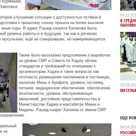
и Курмашев,
Поволжья.
04.12.20
которое улучшение ситуации с доступностью путёвок в
В СРЕДН
одготовка к прошлому сезону прошла на более высоком
ПАЛОМН
в иные годы. В адрес Рашид-хазрата Халикова была
ый уровень работы и в будущем, так как в регионах
о мусульман, ещё не совершавших, но намеревающихся
Также было высказано предложение о выработке
на уровне СМР и Совета по Хаджу чётких
стандартов и требований по отношению к
организаторам Хаджа в таких вопросах как
плотность размещения паломников в гостиницах,
палатках Мины и Арафата, уровень гостиниц,
23.09.20
питание, медицинское обеспечение, обеспечение
МУСУЛЬМ
безопасности, уровень обслуживающих
авиалиний, достойное представительство в
Министерстве Хаджа и мактабатах Мекки и
Медины. Рашид-хазрат Халиков от имени СМР
 направлении.
ЕЩЕ НОВ
еральный
08.04.20
е не
РОССИЙС