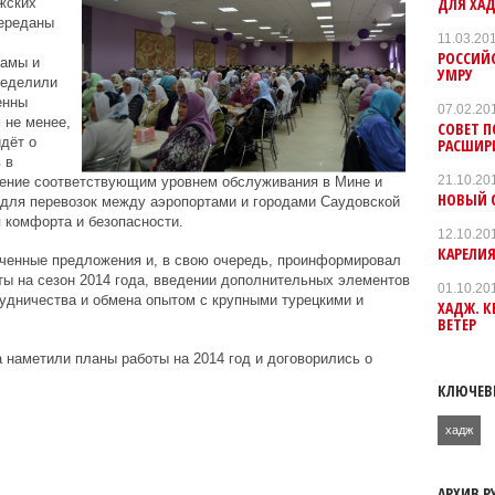
ДЛЯ ХА
жских
переданы
11.03.20
РОССИЙС
мамы и
УМРУ
ределили
енны
07.02.20
 не менее,
СОВЕТ П
дёт о
РАСШИР
 в
21.10.20
ечение соответствующим уровнем обслуживания в Мине и
НОВЫЙ 
для перевозок между аэропортами и городами Саудовской
 комфорта и безопасности.
12.10.20
КАРЕЛИЯ
ченные предложения и, в свою очередь, проинформировал
ты на сезон 2014 года, введении дополнительных элементов
01.10.20
удничества и обмена опытом с крупными турецкими и
ХАДЖ. К
ВЕТЕР
а наметили планы работы на 2014 год и договорились о
КЛЮЧЕВ
хадж
АРХИВ Р