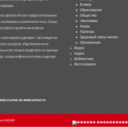
В мире
 верующих.
Образование
чных регионах России и предлагает вниманию
Общество
и эксклюзивные аналитические статьи, обзоры,
Экономика
Наука
 экспертов по различным вопросам.
Палитра
 самую широкую аудиторию. Сайт освещает как
Здоровый образ жизни
Объявления
ескую, культурную, общественную жизнь
Видео
льных тем, которые находят место на страницах
Аудио
еры, исламских финансов и халяль-индустрии.
Библиотека
Фотогалерея
иперссылка на
www.ansar.ru
нал ANSAR