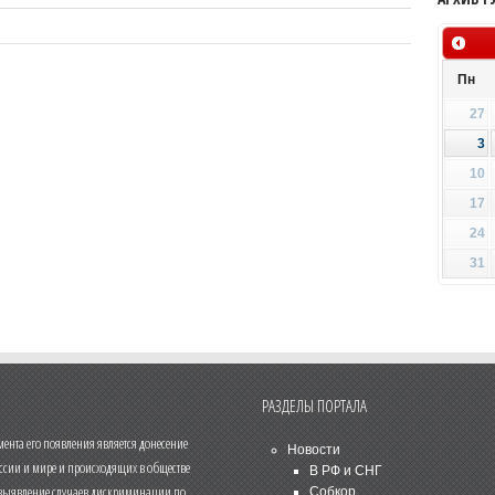
Пн
27
3
10
17
24
31
РАЗДЕЛЫ ПОРТАЛА
нта его появления является донесение
Новости
ссии и мире и происходящих в обществе
В РФ и СНГ
 выявление случаев дискриминации по
Собкор