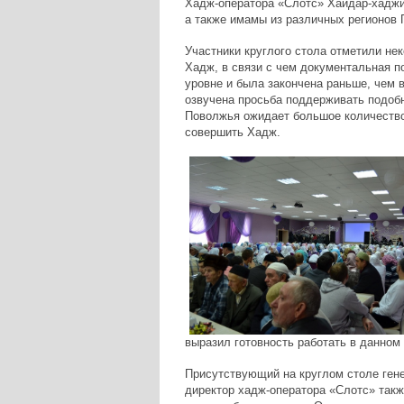
Хадж-оператора «Слотс» Хайдар-хадж
а также имамы из различных регионов 
Участники круглого стола отметили не
Хадж, в связи с чем документальная п
уровне и была закончена раньше, чем 
озвучена просьба поддерживать подобн
Поволжья ожидает большое количеств
совершить Хадж.
выразил готовность работать в данном
Присутствующий на круглом столе ген
директор хадж-оператора «Слотс» такж