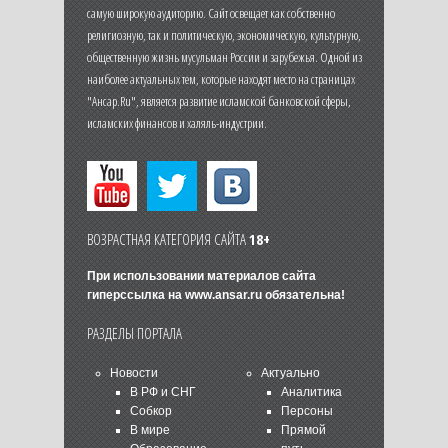
самую широкую аудиторию. Сайт освещает как собственно
религиозную, так и политическую, экономическую, культурную,
общественную жизнь мусульман России и зарубежья. Одной из
наиболее актуальных тем, которые находят место на страницах
"Ансар.Ru", является развитие исламской банковской сферы,
исламских финансов и халяль-индустрии.
ВОЗРАСТНАЯ КАТЕГОРИЯ САЙТА
18+
При использовании материалов сайта
гиперссылка на
www.ansar.ru
обязательна!
РАЗДЕЛЫ ПОРТАЛА
Новости
Актуально
В РФ и СНГ
Аналитика
Собкор
Персоны
В мире
Прямой