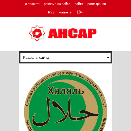
о проекте
реклама на сайте
войти
регистрация
18+
RSS
контакты