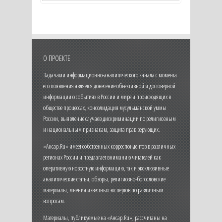
О ПРОЕКТЕ
Задачами информационно-аналитического канала с момента
его появления является донесение объективной и достоверной
информации о событиях в России и мире и происходящих в
обществе процессах, консолидация мусульманской уммы
России, выявление случаев дискриминации по религиозным
и национальным признакам, защита прав верующих.
«Ансар.Ru» имеет собственных корреспондентов в различных
регионах России и предлагает вниманию читателей как
оперативную новостную информацию, так и эксклюзивные
аналитические статьи, обзоры, религиозно-богословские
материалы, мнения известных экспертов по различным
вопросам.
Материалы, публикуемые на «Ансар.Ru», рассчитаны на