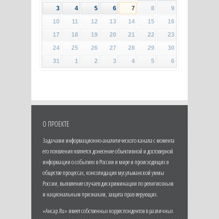
3
4
5
6
7
8
9
10
11
12
13
14
15
16
17
18
19
20
21
22
23
24
25
26
27
28
29
30
31
1
2
3
4
5
6
О ПРОЕКТЕ
Задачами информационно-аналитического канала с момента
его появления является донесение объективной и достоверной
информации о событиях в России и мире и происходящих в
обществе процессах, консолидация мусульманской уммы
России, выявление случаев дискриминации по религиозным
и национальным признакам, защита прав верующих.
«Ансар.Ru» имеет собственных корреспондентов в различных