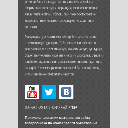
регионах России и предлагает вниманию читателей как
оперативную новостную информацию, так и эксклюзивные
аналитические статьи, обзоры, религиозно-богословские
материалы, мнения известных экспертов по различным
вопросам.
Материалы, публикуемые на «Ансар.Ru», рассчитаны на
самую широкую аудиторию. Сайт освещает как собственно
религиозную, так и политическую, экономическую, культурную,
общественную жизнь мусульман России и зарубежья. Одной из
наиболее актуальных тем, которые находят место на страницах
"Ансар.Ru", является развитие исламской банковской сферы,
исламских финансов и халяль-индустрии.
ВОЗРАСТНАЯ КАТЕГОРИЯ САЙТА
18+
При использовании материалов сайта
гиперссылка на
www.ansar.ru
обязательна!