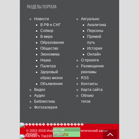
РАЗДЕЛЫ ПОРТАЛА
Новости
Актуально
В РФ и СНГ
Аналитика
Собкор
Персоны
В мире
Прямой
Образование
путь
Общество
История
Экономика
Онлайн
Наука
О проекте
Палитра
Размещение
Здоровый
рекламы
образ жизни
RSS
Объявления
Контакты
Видео
Карта сайта
Аудио
Облако
Библиотека
тегов
Фотогалерея
© 2003-2018 Информационно-аналитический канал
ANSAR