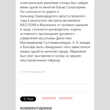
огнестрельным ранением головы был найден
имам одной из мечетей Басир Салахгереев.
Он скончался по дороге в
больницу.Одиннадцатого августа прошлого
года в результате обстрела автомобиля
ВАЗ-21099 в Махачкале от пулевого ранения
в грудь скончался руководитель отдела
исламского просвещения духовного
управления мусульман Дагестана
Магомедвагиф Султанмагомедов. А 11 января
в Кизляре было обнаружено тело заместителя
имама одной из мечетей города. Ибрагимов
был убит выстрелом в голову из оружия
неустановленного образца.
11:03 09 апреля 2011
????????
????????
комментариев