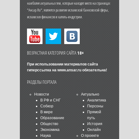
наиболее актуальных тем, которые находят место на страницах
"Ансар.Ru", является развитие исламской банковской сферы,
исламских финансов и халяль-индустрии.
ВОЗРАСТНАЯ КАТЕГОРИЯ САЙТА
18+
При использовании материалов сайта
гиперссылка на
www.ansar.ru
обязательна!
РАЗДЕЛЫ ПОРТАЛА
Новости
Актуально
В РФ и СНГ
Аналитика
Собкор
Персоны
В мире
Прямой
Образование
путь
Общество
История
Экономика
Онлайн
Наука
О проекте