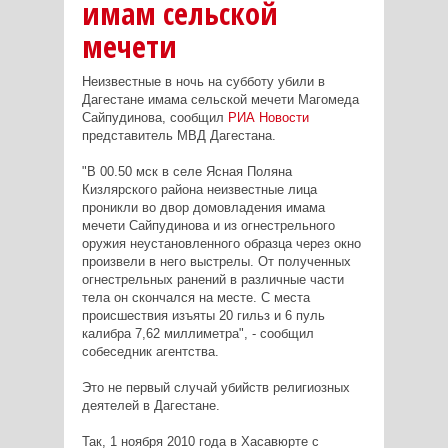
имам сельской
мечети
Неизвестные в ночь на субботу убили в
Дагестане имама сельской мечети Магомеда
Сайпудинова, сообщил
РИА Новости
представитель МВД Дагестана.
"В 00.50 мск в селе Ясная Поляна
Кизлярского района неизвестные лица
проникли во двор домовладения имама
мечети Сайпудинова и из огнестрельного
оружия неустановленного образца через окно
произвели в него выстрелы. От полученных
огнестрельных ранений в различные части
тела он скончался на месте. С места
происшествия изъяты 20 гильз и 6 пуль
калибра 7,62 миллиметра", - сообщил
собеседник агентства.
Это не первый случай убийств религиозных
деятелей в Дагестане.
Так, 1 ноября 2010 года в Хасавюрте с