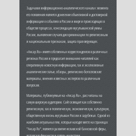
Задачами информационно-аналитического канала с момента
его появления является донесение объективной и достоверной
информации о событиях в России и мире и происходящих в
обществе процессах, консолидация мусульманской уммы
России, выявление случаев дискриминации по религиозным
и национальным признакам, защита прав верующих.
«Ансар.Ru» имеет собственных корреспондентов в различных
регионах России и предлагает вниманию читателей как
оперативную новостную информацию, так и эксклюзивные
аналитические статьи, обзоры, религиозно-богословские
материалы, мнения известных экспертов по различным
вопросам.
Материалы, публикуемые на «Ансар.Ru», рассчитаны на
самую широкую аудиторию. Сайт освещает как собственно
религиозную, так и политическую, экономическую, культурную,
общественную жизнь мусульман России и зарубежья. Одной из
наиболее актуальных тем, которые находят место на страницах
"Ансар.Ru", является развитие исламской банковской сферы,
исламских финансов и халяль-индустрии.