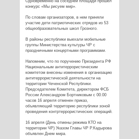
Одновременно на соседней площади прошел
конкурс «Мы рисуем мир».
По словам организаторов, в нем приняли
участие дети патриотических отрядов из 53
общеобразовательных школ Грозного.
В районы республики выехали мобильные
группы Министерства культуры ЧР с
праздничными концертными программами.
Напомним, что по поручению Президента РФ
Национальным антитеррористическим
комитетом внесены изменения в организацию
антитеррористической деятельности на
территории Чеченской Республики.
Председателем Комитета, директором ФСБ
России Александром Бортниковым с 00.00
часов 16 апреля отменен приказ,
объявляющий территорию республики зоной
проведения контртеррористических операций.
16 апреля (День отмены режима КТО на
территории ЧР) Указом Главы ЧР Р.Кадырова
объявлен Днем мира.