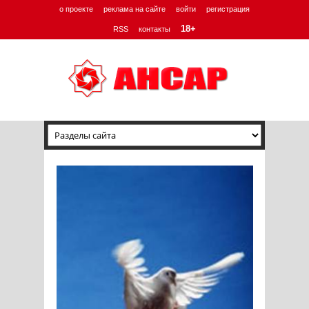
о проекте
реклама на сайте
войти
регистрация
18+
RSS
контакты