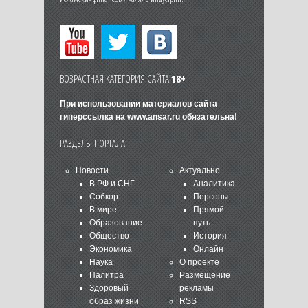
ВОЗРАСТНАЯ КАТЕГОРИЯ САЙТА
18+
При использовании материалов сайта
гиперссылка на
www.ansar.ru
обязательна!
РАЗДЕЛЫ ПОРТАЛА
Новости
Актуально
В РФ и СНГ
Аналитика
Собкор
Персоны
В мире
Прямой
Образование
путь
Общество
История
Экономика
Онлайн
Наука
О проекте
Палитра
Размещение
Здоровый
рекламы
образ жизни
RSS