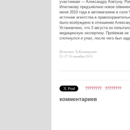
участникам — Александру Ковтуну, Ро
Илютикову предъявлено новое обвинени
июня 2010 года в автомагазине в селе 
источник агентства в правоохранительн
было возбуждено в отношении Александр
Установлено, что 3 августа он попытал
медицинскую экспертизу. Пробежав не 
споткнулся и упал, после чего был зад
Источник: Ъ-Коммерсант
23:37 19 октября 2010
????????
????????
комментариев