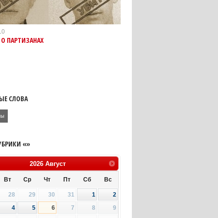
10
 О ПАРТИЗАНАХ
ЫЕ СЛОВА
ны
УБРИКИ «»
2026
Август
Вт
Ср
Чт
Пт
Сб
Вс
28
29
30
31
1
2
4
5
6
7
8
9