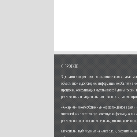
О ПРОЕКТЕ
Задачами информационно-аналитического канала с моме
объективной и достоверной информации о событиях в Ро
процессах, консолидация мусульманской уммы России,
религиозным и национальным признакам, защита прав
«Ансар.Ru» имеет собственных корреспондентов в разли
читателей как оперативную новостную информацию, так 
религиозно-богословские материалы, мнения известных
Материалы, публикуемые на «Ансар.Ru», рассчитаны на