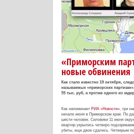
«Приморским пар
новые обвинения
Как стало известно 19 октября, сле
называемых «приморских партизан».
55 тыс. руб, а против одного из зад
Как напоминает
РИА «Новости»
, три н
начале июня в Приморском крае. По да
шести человек. Силовики 11 июня окру
квартир укрылись четверо подозревае
убиты, еще двое сдались. Четверым п