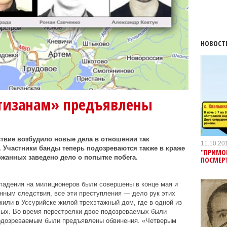
НОВОСТ
тизанам» предъявлены
дствие возбудило новые дела в отношении так
11.10.20
 Участники банды теперь подозреваются также в краже
"ПРИМО
ержанных заведено дело о попытке побега.
ПОСМЕР
ападения на милиционеров были совершены в конце мая и
нным следствия, все эти преступления — дело рук этих
жили в Уссурийске жилой трехэтажный дом, где в одной из
мых. Во время перестрелки двое подозреваемых были
одозреваемым были предъявлены обвинения. «Четверым