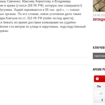
ману Савченко, Максиму Кириллову и Владимиру
е в краже (статья 158 УК РФ), которую они совершили 6
Чугуевка. Ущерб оценивается в 55 тыс. руб.», — сказал
ых органах. По его словам, новое уголовное дело также
14.06.20
а Ковтуна по ст. 313 УК РФ (побег из-под ареста).
ЛЕГЕНДА
ся бежать во время доставки конвоирами на судебно-
более ста метров по улице в наручниках, подследственный
ержан.
КЛЮЧЕВ
партиза
АРХИВ Р
Пн
27
3