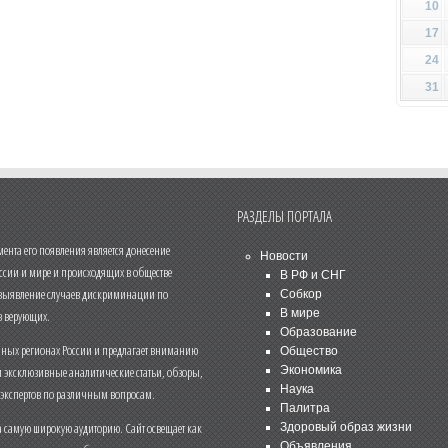
10
17
24
31
РАЗДЕЛЫ ПОРТАЛА
нта его появления является донесение
Новости
ссии и мире и происходящих в обществе
В РФ и СНГ
 выявление случаев дискриминации по
Собкор
В мире
 верующих.
Образование
чных регионах России и предлагает вниманию
Общество
и эксклюзивные аналитические статьи, обзоры,
Экономика
Наука
 экспертов по различным вопросам.
Палитра
 самую широкую аудиторию. Сайт освещает как
Здоровый образ жизни
Объявления