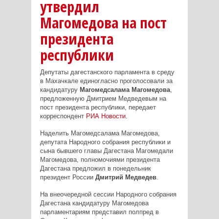
утвердил
Магомедова на пост
президента
республики
Депутаты дагестанского парламента в среду
в Махачкале единогласно проголосовали за
кандидатуру
Магомедсалама Магомедова
,
предложенную Дмитрием Медведевым на
пост президента республики, передает
корреспондент
РИА Новости
.
Наделить Магомедсалама Магомедова,
депутата Народного собрания республики и
сына бывшего главы Дагестана Магомедали
Магомедова, полномочиями президента
Дагестана предложил в понедельник
президент России
Дмитрий Медведев
.
На внеочередной сессии Народного собрания
Дагестана кандидатуру Магомедова
парламентариям представил полпред в