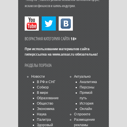
исламских финансов и халяль-индустрии.
ВОЗРАСТНАЯ КАТЕГОРИЯ САЙТА
18+
При использовании материалов сайта
гиперссылка на
www.ansar.ru
обязательна!
РАЗДЕЛЫ ПОРТАЛА
Новости
Актуально
В РФ и СНГ
Аналитика
Собкор
Персоны
В мире
Прямой
Образование
путь
Общество
История
Экономика
Онлайн
Наука
О проекте
Палитра
Размещение
Здоровый
рекламы