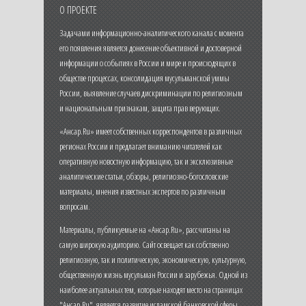
О ПРОЕКТЕ
Задачами информационно-аналитического канала с момента
его появления является донесение объективной и достоверной
информации о событиях в России и мире и происходящих в
обществе процессах, консолидация мусульманской уммы
России, выявление случаев дискриминации по религиозным
и национальным признакам, защита прав верующих.
«Ансар.Ru» имеет собственных корреспондентов в различных
регионах России и предлагает вниманию читателей как
оперативную новостную информацию, так и эксклюзивные
аналитические статьи, обзоры, религиозно-богословские
материалы, мнения известных экспертов по различным
вопросам.
Материалы, публикуемые на «Ансар.Ru», рассчитаны на
самую широкую аудиторию. Сайт освещает как собственно
религиозную, так и политическую, экономическую, культурную,
общественную жизнь мусульман России и зарубежья. Одной из
наиболее актуальных тем, которые находят место на страницах
"Ансар.Ru", является развитие исламской банковской сферы,