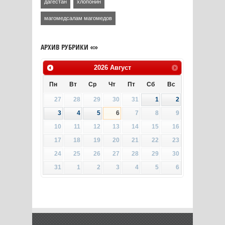
дагестан
хлопонин
магомедсалам магомедов
АРХИВ РУБРИКИ «»
2026
Август
Пн
Вт
Ср
Чт
Пт
Сб
Вс
27
28
29
30
31
1
2
3
4
5
6
7
8
9
10
11
12
13
14
15
16
17
18
19
20
21
22
23
24
25
26
27
28
29
30
31
1
2
3
4
5
6