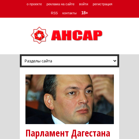
о проекте
реклама на сайте
войти
регистрация
18+
RSS
контакты
Парламент Дагестана