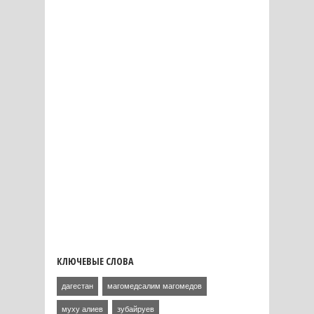
КЛЮЧЕВЫЕ СЛОВА
дагестан
магомедсалим магомедов
муху алиев
зубайруев