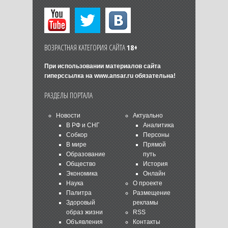
ВОЗРАСТНАЯ КАТЕГОРИЯ САЙТА
18+
При использовании материалов сайта
гиперссылка на
www.ansar.ru
обязательна!
РАЗДЕЛЫ ПОРТАЛА
Новости
Актуально
В РФ и СНГ
Аналитика
Собкор
Персоны
В мире
Прямой
Образование
путь
Общество
История
Экономика
Онлайн
Наука
О проекте
Палитра
Размещение
Здоровый
рекламы
образ жизни
RSS
Объявления
Контакты