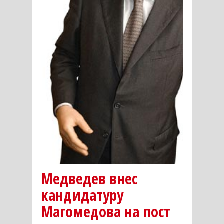
Медведев внес
кандидатуру
Магомедова на пост