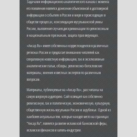
Задачами информационно-аналитического канала с момента
его появления является донесение объективной и достоверной
информации о событиях в России и мире и происходящих в
обществе процессах, консолидация мусульманской уммы
России, выявление случаев дискриминации по религиозным
и национальным признакам, защита прав верующих.
«Ансар.Ru» имеет собственных корреспондентов в различных
регионах России и предлагает вниманию читателей как
оперативную новостную информацию, так и эксклюзивные
аналитические статьи, обзоры, религиозно-богословские
материалы, мнения известных экспертов по различным
вопросам.
Материалы, публикуемые на «Ансар.Ru», рассчитаны на
самую широкую аудиторию. Сайт освещает как собственно
религиозную, так и политическую, экономическую, культурную,
общественную жизнь мусульман России и зарубежья. Одной из
наиболее актуальных тем, которые находят место на страницах
"Ансар.Ru", является развитие исламской банковской сферы,
исламских финансов и халяль-индустрии.