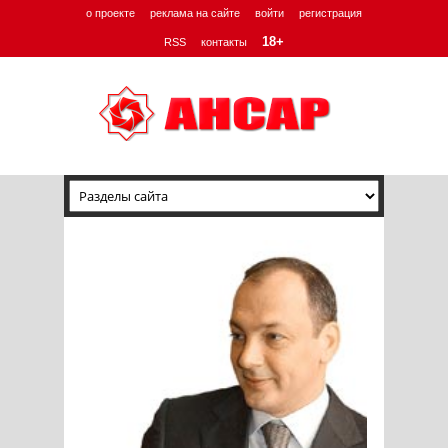
о проекте
реклама на сайте
войти
регистрация
18+
RSS
контакты