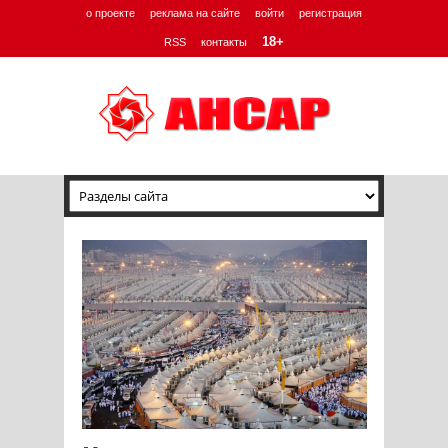
о проекте
реклама на сайте
войти
регистрация
18+
RSS
контакты