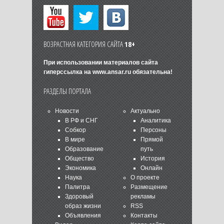
ВОЗРАСТНАЯ КАТЕГОРИЯ САЙТА
18+
При использовании материалов сайта
гиперссылка на
www.ansar.ru
обязательна!
РАЗДЕЛЫ ПОРТАЛА
Новости
Актуально
В РФ и СНГ
Аналитика
Собкор
Персоны
В мире
Прямой
Образование
путь
Общество
История
Экономика
Онлайн
Наука
О проекте
Палитра
Размещение
Здоровый
рекламы
образ жизни
RSS
Объявления
Контакты