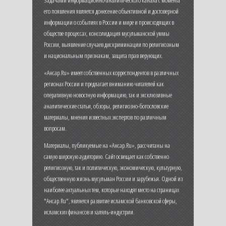
Задачами информационно-аналитического канала с момента
его появления является донесение объективной и достоверной
информации о событиях в России и мире и происходящих в
обществе процессах, консолидация мусульманской уммы
России, выявление случаев дискриминации по религиозным
и национальным признакам, защита прав верующих.
«Ансар.Ru» имеет собственных корреспондентов в различных
регионах России и предлагает вниманию читателей как
оперативную новостную информацию, так и эксклюзивные
аналитические статьи, обзоры, религиозно-богословские
материалы, мнения известных экспертов по различным
вопросам.
Материалы, публикуемые на «Ансар.Ru», рассчитаны на
самую широкую аудиторию. Сайт освещает как собственно
религиозную, так и политическую, экономическую, культурную,
общественную жизнь мусульман России и зарубежья. Одной из
наиболее актуальных тем, которые находят место на страницах
"Ансар.Ru", является развитие исламской банковской сферы,
исламских финансов и халяль-индустрии.