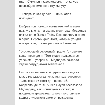
идет. Симоньян заверила его, что запуск
произойдет именно в эту минуту.
"Я впервые это делаю", - признался
президент.
Выбрав при помощи компьютерной мышки
нужную кнопку на экране монитора, Медведев
нажал ее, и Russia Today Documentary вышел
в эфир. Первым фильмом, который увидят
его зрители, станет рассказ о Камчатке.
"Это хороший серьезный продукт", - оценил
канал президент. "Это будет пользоваться
успехом" - уверен он. Медведев пожелал
удачи сотрудникам телеканала.
После символической церемонии запуска
главе государства показали, как готовится
телесюжет об этом для новостей.
Корреспондент RT Аниса Науэй рассказала
Медведеву, как монтируется сюжет, и
продемонстрировала только что отснятые
кадры с участием самого президента.