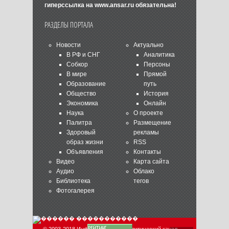
гиперссылка на
www.ansar.ru
обязательна!
РАЗДЕЛЫ ПОРТАЛА
Новости
Актуально
В РФ и СНГ
Аналитика
Собкор
Персоны
В мире
Прямой
Образование
путь
Общество
История
Экономика
Онлайн
Наука
О проекте
Палитра
Размещение
Здоровый
рекламы
образ жизни
RSS
Объявления
Контакты
Видео
Карта сайта
Аудио
Облако
Библиотека
тегов
Фотогалерея