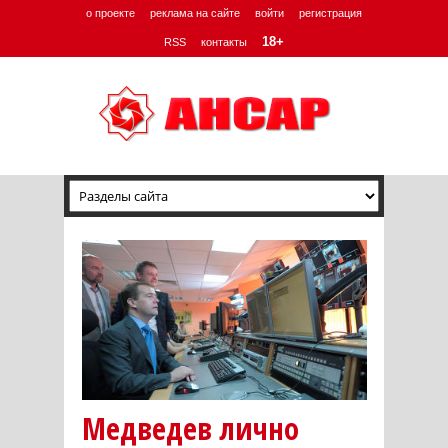
о проекте
реклама на сайте
войти
регистрация
18+
RSS
контакты
Медведев лично