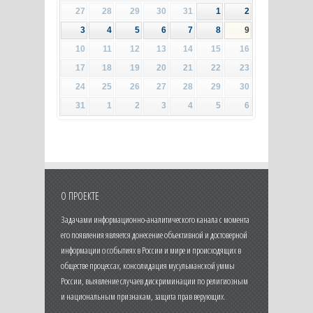
27
28
29
30
31
1
2
3
4
5
6
7
8
9
10
11
12
13
14
15
16
17
18
19
20
21
22
23
24
25
26
27
28
29
30
31
1
2
3
4
5
6
О ПРОЕКТЕ
Задачами информационно-аналитического канала с момента
его появления является донесение объективной и достоверной
информации о событиях в России и мире и происходящих в
обществе процессах, консолидация мусульманской уммы
России, выявление случаев дискриминации по религиозным
и национальным признакам, защита прав верующих.