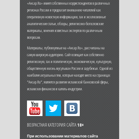
«Ансар.Ru» имеет собственных корреспондентов в различных
регионах России и предлагает вниманию читателей как
оперативную новостную информацию, так и эксклюзивные
аналитические статьи, обзоры, религиозно-богословские
материалы, мнения известных экспертов по различным
вопросам.
Материалы, публикуемые на «Ансар.Ru», рассчитаны на
самую широкую аудиторию. Сайт освещает как собственно
религиозную, так и политическую, экономическую, культурную,
общественную жизнь мусульман России и зарубежья. Одной из
наиболее актуальных тем, которые находят место на страницах
"Ансар.Ru", является развитие исламской банковской сферы,
исламских финансов и халяль-индустрии.
ВОЗРАСТНАЯ КАТЕГОРИЯ САЙТА
18+
При использовании материалов сайта