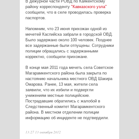
В дежурной части РОВД по Каякентскому
району корреспонденту
"Кавказского узла"
сообщили, что в селе проводилась проверка
паспортов.
Напомним, что 23 июня прихожан одной из
мечетей Каспийска забрали в городской ОВД.
Было задержано около 100 человек. Позднее
все задержанные были отпущены. Сотрудники
полиции обращались с задержанными
корректно, сообщили прихожане.
В конце мая 2011 года мечеть села Советское
Магарамкентского района была закрыта по
настоянию начальника местного ОВД Шакира
Омарова. Ранее, 13 мая, жители села
заявили, что их избили и подвергли
унижениям местные полицейские.
Пострадавшие обратились с жалобой в
Следственный комитет Магарамкентского
района. В местном отделении полиции
информацию об инциденте не подтвердили.
13:27 13 октября 2012