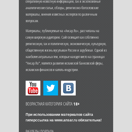
оперативную новостную информацию, так и эксклюзивные
аналитические статьи, обзоры, религиозно-богословские
материалы, мнения известных экспертов по различным
вопросам.
Материалы, публикуемые на «Ансар.Ru», рассчитаны на
самую широкую аудиторию. Сайт освещает как собственно
религиозную, так и политическую, экономическую, культурную,
общественную жизнь мусульман России и зарубежья. Одной из
наиболее актуальных тем, которые находят место на страницах
"Ансар.Ru", является развитие исламской банковской сферы,
исламских финансов и халяль-индустрии.
ВОЗРАСТНАЯ КАТЕГОРИЯ САЙТА
18+
При использовании материалов сайта
гиперссылка на
www.ansar.ru
обязательна!
РАЗДЕЛЫ ПОРТАЛА