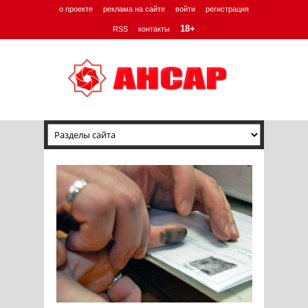
о проекте
реклама на сайте
войти
регистрация
18+
RSS
контакты