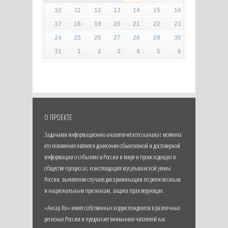
10
11
12
13
14
15
16
17
18
19
20
21
22
23
24
25
26
27
28
29
30
31
1
2
3
4
5
6
О ПРОЕКТЕ
Задачами информационно-аналитического канала с момента
его появления является донесение объективной и достоверной
информации о событиях в России и мире и происходящих в
обществе процессах, консолидация мусульманской уммы
России, выявление случаев дискриминации по религиозным
и национальным признакам, защита прав верующих.
«Ансар.Ru» имеет собственных корреспондентов в различных
регионах России и предлагает вниманию читателей как