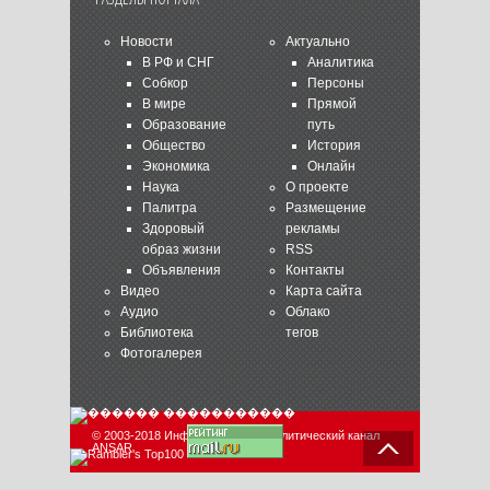
Новости
Актуально
В РФ и СНГ
Аналитика
Собкор
Персоны
В мире
Прямой
Образование
путь
Общество
История
Экономика
Онлайн
Наука
О проекте
Палитра
Размещение
Здоровый
рекламы
образ жизни
RSS
Объявления
Контакты
Видео
Карта сайта
Аудио
Облако
Библиотека
тегов
Фотогалерея
© 2003-2018 Информационно-аналитический канал
ANSAR