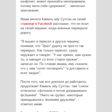
конфликт, может произойти непоправимое,
потому вели себя сдержанно", - заключил
прихожанин.
Имам мечети Камиль абу Султан на своей
странице в Facebook
рассказал, что он ехал
на своей машине, когда военные перекрыли
дорогу.
"Я вышел и пересел в другую машину,
понимая, что "Урал" дорогу не просто так
перекрыл. Как только пересел, сразу
окружают и говорят: "У нас приказ, нам нужен
ты, и наводят со всех сторон оружие", -
написал он. По словам имама, ему сказали,
что с ним "хотят поговорить" "и доставили и
всех заодно".
После того, как все доехали до райотдела,
продолжает Камиль абу Султан, там "сняли
отпечатки, сфоткали и потом допрашивали
фсбшники". "Никто не грубил, некоторые
прикидывались близкими друзьями", -
отметил имам.