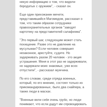
некую информацию о том, что видели
бородатых с оружием", - сказал он.
Еще один прихожанин мечети,
представившийся Магомедом, рассказал о
том, что таким образом сотрудники
правоохранительных органов "заводят
картотеку на представителей салафизма".
"Это первый шаг, следующим может стать
похищение. Разве это не давление на
мусульман? Если человек совершил
незаконное, арестуйте, судите. Но
задерживать разом 20 человек - это акция
устрашения. Меня в этот раз не задерживали,
но задержали моих знакомых, уже всех
отпустили", - рассказал мужчина.
По его словам, среди отряда военных,
который, по его мнению, состоял только из
прикомандированных, было два снайпера, а
также люди в масках.
"Военные вели себя очень грубо, но люди
понимают, что если дадут им спровоцировать