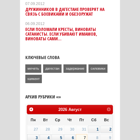
07.09.2012
ДРУЖИННИКОВ В ДАГЕСТАНЕ ПРОВЕРЯТ НА
СВЯЗЬ С БОЕВИКАМИ И ОБЕЗОРУЖАТ
06.09.2012
ЕСЛИ ПОЛОМАЛИ КРЕСТЫ, ВИНОВАТЫ
САТАНИСТЫ. ЕСЛИ УБИВАЮТ ИМАМОВ,
ВИНОВАТЫ САМИ...
КЛЮЧЕВЫЕ СЛОВА
мечеть
дагестан
задержание
силовики
каякент
АРХИВ РУБРИКИ «»
2026
Август
Пн
Вт
Ср
Чт
Пт
Сб
Вс
27
28
29
30
31
1
2
3
4
5
6
7
8
9