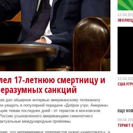
12.04.20
ЭВОЛЮЦ
лел 17-летнюю смертницу и
12.04.20
США УГ
неразумных санкций
ев дал обширное интервью американскому телеканалу
и увидеть в популярной передаче «Доброе утро, Америка».
ЕЩЕ НОВ
им темам последних дней - от терактов в московском
 Россию усыновленного американцами семилетнего
09.04.20
и актуальные международные проблемы.
ТЕРАКТ 
ние, что непримиримых террористов нужно «уничтожать», а