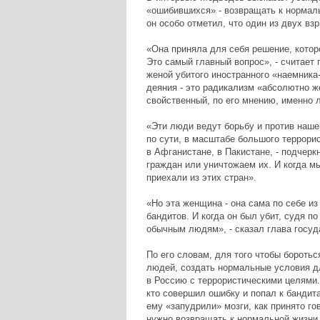
«ошибившихся» - возвращать к нормаль
он особо отметил, что один из двух вз
«Она приняла для себя решение, котор
Это самый главный вопрос», - считает 
женой убитого иностранного «наемника-
деяния - это радикализм «абсолютно ж
свойственный, по его мнению, именно 
«Эти люди ведут борьбу и против нашег
по сути, в масштабе большого террори
в Афганистане, в Пакистане, - подчер
граждан или уничтожаем их. И когда м
приехали из этих стран».
«Но эта женщина - она сама по себе из
бандитов. И когда он был убит, судя п
обычным людям», - сказал глава госуд
По его словам, для того чтобы боротьс
людей, создать нормальные условия дл
в Россию с террористическими целями.
кто совершил ошибку и попал к бандита
ему «запудрили» мозги, как принято го
нужно возвращать к нормальной жизни. 