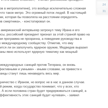
24
вов в метрополитене), это вообще исключительно сложная
31
 что такое метро. Это огромный поток людей. В настоящий
ии, которая бы позволяла на расстоянии определять
 смертника», - констатировал он.
американский интервьюер затронул тему Ирана и его
сы, российский президент признал за этой страной право на
ая программа не прозрачна, а поведение руководства в
к международному сообществу. Отметив, что ему
мится ли он заполучить ядерное оружие, Медведев выразил
раны явно использует ядерную тематику как мощный
международных санкций против Тегерана, он вновь
фективными и умными» - иными словами, не привести к
ранцы станут лишь ненавидеть весь мир.
дничество с Ираном, но вопрос не в нас в данном случае.
 режим, когда государство понимает, что у всех, кто
. А если половина стран будет придерживаться санкций, а
ффективность этих санкций будет нулевая», - заявил