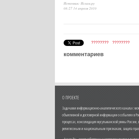
Источник: Ислам.ру
08:27 14 апреля 2010
????????
????????
комментариев
О ПРОЕКТЕ
Задачами информационно-аналитического канала с моме
объективной и достоверной информации о событиях в Ро
процессах, консолидация мусульманской уммы России,
религиозным и национальным признакам, защита прав