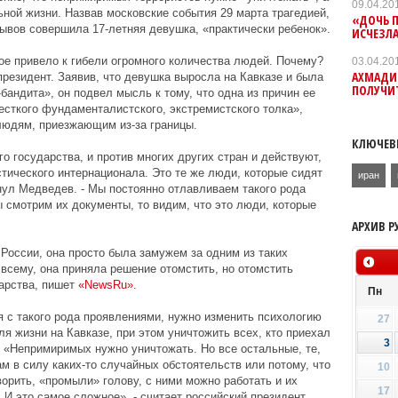
09.04.20
ной жизни. Назвав московские события 29 марта трагедией,
«ДОЧЬ 
рывов совершила 17-летняя девушка, «практически ребенок».
ИСЧЕЗЛ
ое привело к гибели огромного количества людей. Почему?
03.04.20
АХМАДИН
президент. Заявив, что девушка выросла на Кавказе и была
ПОЛУЧИ
бандита», он подвел мысль к тому, что одна из причин ее
есткого фундаменталистского, экстремистского толка»,
людям, приезжающим из-за границы.
КЛЮЧЕВ
о государства, и против многих других стран и действуют,
стического интернационала. Это те же люди, которые сидят
иран
кнул Медведев. - Мы постоянно отлавливаем такого рода
ы смотрим их документы, то видим, что это люди, которые
АРХИВ Р
 России, она просто была замужем за одним из таких
о всему, она приняла решение отомстить, но отомстить
арства, пишет
«NewsRu»
.
Пн
я с такого рода проявлениями, нужно изменить психологию
27
я жизни на Кавказе, при этом уничтожить всех, кто приехал
3
 «Непримиримых нужно уничтожать. Но все остальные, те,
м в силу каких-то случайных обстоятельств или потому, что
10
ворить, «промыли» голову, с ними можно работать и их
17
И это самое сложное», - считает российский президент.