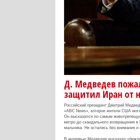
Д. Медведев пожа
защитил Иран от 
Российский президент Дмитрий Медвед
«ABC News», которое жители США могл
Он высказался по самым животрепещущ
метро до скандального возвращения в
мальчика. Не остались без внимания 
В интервью Медведев высказал убежде