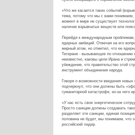
«Что же касается таких событий (взры
тема, потому что мы с вами понимаем,
момент в мире не существует технолог
наличие взрывчатых веществ или поясов
Перейдя к международным проблемам, 
ядерных амбиций. Отвечая на его вопро
мирный атом, но отметил, что ее ядерн
Тегеране - вызывающее по отношению 
неизвестно, каковы цели Ирана и стре
убеждение, что правительство этой ст
инструмент объединения народа.
Говоря о возможности введения новых 
подчеркнул, что они должны быть «эф
гуманитарной катастрофе, из-за чего и
«У нас есть свое энергетическое сотру
Просто санкции должны создавать такой
разделяет эти санкции, единая позиция
половина не будет, мы понимаем, что э
российский лидер.