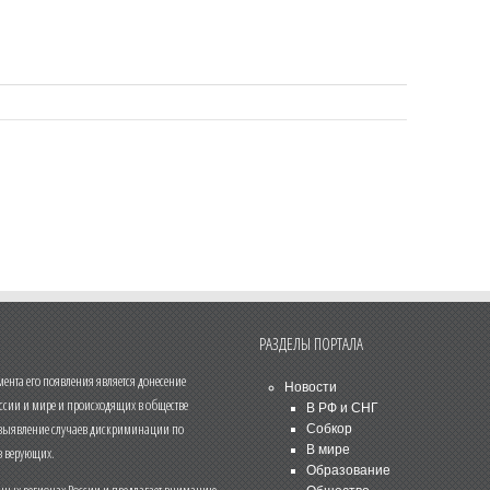
РАЗДЕЛЫ ПОРТАЛА
нта его появления является донесение
Новости
ссии и мире и происходящих в обществе
В РФ и СНГ
 выявление случаев дискриминации по
Собкор
В мире
 верующих.
Образование