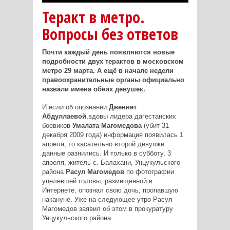
Теракт в метро.
Вопросы без ответов
Почти каждый день появляются новые
подробности двух терактов в московском
метро 29 марта. А ещё в начале недели
правоохранительные органы официально
назвали имена обеих девушек.
И если об опознании
Дженнет
Абдуллаевой
,вдовы лидера дагестанских
боевиков
Умалата Магомедова
(убит 31
декабря 2009 года) информация появилась 1
апреля, то касательно второй девушки
данные разнились. И только в субботу, 3
апреля, житель с. Балахани, Унцукульского
района
Расул Магомедов
по фотографии
уцелевшей головы, размещённой в
Интернете, опознал свою дочь, пропавшую
накануне. Уже на следующее утро Расул
Магомедов заявил об этом в прокуратуру
Унцукульского района.