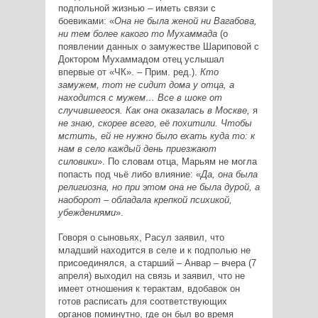
подпольной жизнью – иметь связи с
боевиками: «
Она не была женой ни Вагабова,
ни тем более какого то Мухаммада
(о
появлении данных о замужестве Шариповой с
Доктором Мухаммадом отец услышал
впервые от «ЧК». – Прим. ред.).
Кто
замужем, тот не сидит дома у отца, а
находитс
я
с мужем… Все в шоке от
случившегос
я
. Как она оказалась в Москве,
я
не знаю, скорее всего, её похитили. Чтобы
мстить, ей не нужно было ехать куда то: к
нам в село каждый день приезжают
силовики
». По словам отца, Марьям не могла
попасть под чьё либо влияние: «
Да, она была
религиозна, но при этом она не была дурой, а
наоборот – обладала крепкой психикой,
убеждени
я
ми
».
Говоря о сыновьях, Расул заявил, что
младший находится в селе и к подполью не
присоединялся, а старший – Анвар – вчера (7
апреля) выходил на связь и заявил, что не
имеет отношения к терактам, вдобавок он
готов расписать для соответствующих
органов поминутно, где он был во время