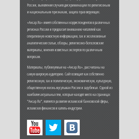
России, выявление случаев дискриминации по религиозным
и национальным признакам, защита прав верующих.
«Ансар.Ru» имеет собственных корреспондентов в различных
регионах России и предлагает вниманию читателей как
оперативную новостную информацию, так и эксклюзивные
аналитические статьи, обзоры, религиозно-богословские
материалы, мнения известных экспертов по различным
вопросам.
Материалы, публикуемые на «Ансар.Ru», рассчитаны на
самую широкую аудиторию. Сайт освещает как собственно
религиозную, так и политическую, экономическую, культурную,
общественную жизнь мусульман России и зарубежья. Одной из
наиболее актуальных тем, которые находят место на страницах
"Ансар.Ru", является развитие исламской банковской сферы,
исламских финансов и халяль-индустрии.