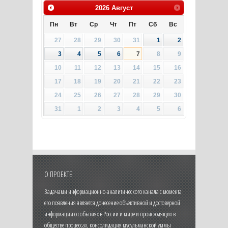
2026
Август
Пн
Вт
Ср
Чт
Пт
Сб
Вс
27
28
29
30
31
1
2
3
4
5
6
7
8
9
10
11
12
13
14
15
16
17
18
19
20
21
22
23
24
25
26
27
28
29
30
31
1
2
3
4
5
6
О ПРОЕКТЕ
Задачами информационно-аналитического канала с момента
его появления является донесение объективной и достоверной
информации о событиях в России и мире и происходящих в
обществе процессах, консолидация мусульманской уммы