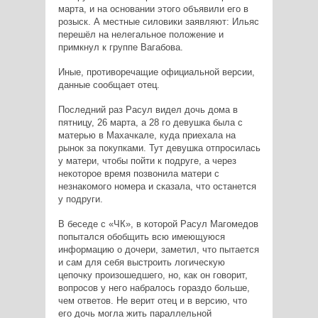
марта, и на основании этого объявили его в
розыск. А местные силовики заявляют: Ильяс
перешёл на нелегальное положение и
примкнул к группе Вагабова.
Иные, противоречащие официальной версии,
данные сообщает отец.
Последний раз Расул видел дочь дома в
пятницу, 26 марта, а 28 го девушка была с
матерью в Махачкале, куда приехала на
рынок за покупками. Тут девушка отпросилась
у матери, чтобы пойти к подруге, а через
некоторое время позвонила матери с
незнакомого номера и сказала, что останется
у подруги.
В беседе с «ЧК», в которой Расул Магомедов
попытался обобщить всю имеющуюся
информацию о дочери, заметил, что пытается
и сам для себя выстроить логическую
цепочку произошедшего, но, как он говорит,
вопросов у него набралось гораздо больше,
чем ответов. Не верит отец и в версию, что
его дочь могла жить параллельной