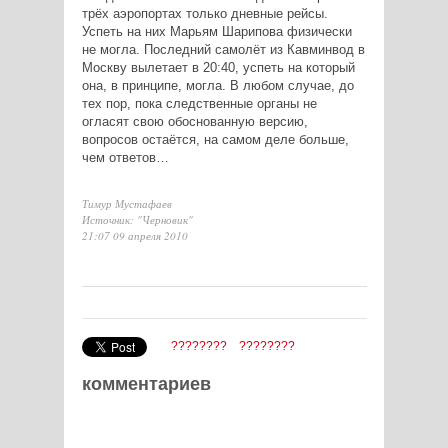
трёх аэропортах только дневные рейсы.
Успеть на них Марьям Шарипова физически
не могла. Последний самолёт из Кавминвод в
Москву вылетает в 20:40, успеть на который
она, в принципе, могла. В любом случае, до
тех пор, пока следственные органы не
огласят свою обоснованную версию,
вопросов остаётся, на самом деле больше,
чем ответов…
Тимур Мустафаев
Источник: "Черновик"
21:07 09 апреля 2010
????????
????????
комментариев