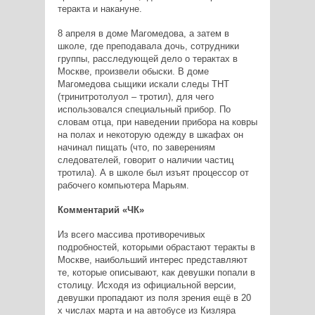
теракта и накануне.
8 апреля в доме Магомедова, а затем в
школе, где преподавала дочь, сотрудники
группы, расследующей дело о терактах в
Москве, произвели обыски. В доме
Магомедова сыщики искали следы ТНТ
(тринитротолуол – тротил), для чего
использовался специальный прибор. По
словам отца, при наведении прибора на ковры
на полах и некоторую одежду в шкафах он
начинал пищать (что, по заверениям
следователей, говорит о наличии частиц
тротила). А в школе был изъят процессор от
рабочего компьютера Марьям.
Комментарий «ЧК»
Из всего массива противоречивых
подробностей, которыми обрастают теракты в
Москве, наибольший интерес представляют
те, которые описывают, как девушки попали в
столицу. Исходя из официальной версии,
девушки пропадают из поля зрения ещё в 20
х числах марта и на автобусе из Кизляра