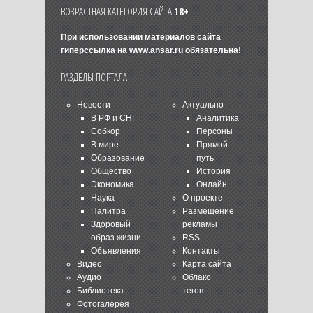
ВОЗРАСТНАЯ КАТЕГОРИЯ САЙТА
18+
При использовании материалов сайта
гиперссылка на
www.ansar.ru
обязательна!
РАЗДЕЛЫ ПОРТАЛА
Новости
Актуально
В РФ и СНГ
Аналитика
Собкор
Персоны
В мире
Прямой
Образование
путь
Общество
История
Экономика
Онлайн
Наука
О проекте
Палитра
Размещение
Здоровый
рекламы
образ жизни
RSS
Объявления
Контакты
Видео
Карта сайта
Аудио
Облако
Библиотека
тегов
Фотогалерея