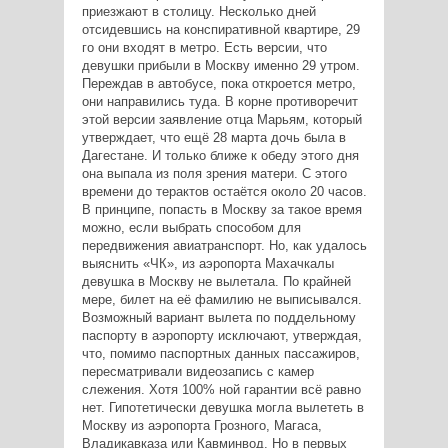
приезжают в столицу. Несколько дней
отсидевшись на конспиративной квартире, 29
го они входят в метро. Есть версии, что
девушки прибыли в Москву именно 29 утром.
Переждав в автобусе, пока откроется метро,
они направились туда. В корне противоречит
этой версии заявление отца Марьям, который
утверждает, что ещё 28 марта дочь была в
Дагестане. И только ближе к обеду этого дня
она выпала из поля зрения матери. С этого
времени до терактов остаётся около 20 часов.
В принципе, попасть в Москву за такое время
можно, если выбрать способом для
передвижения авиатранспорт. Но, как удалось
выяснить «ЧК», из аэропорта Махачкалы
девушка в Москву не вылетала. По крайней
мере, билет на её фамилию не выписывался.
Возможный вариант вылета по поддельному
паспорту в аэропорту исключают, утверждая,
что, помимо паспортных данных пассажиров,
пересматривали видеозапись с камер
слежения. Хотя 100% ной гарантии всё равно
нет. Гипотетически девушка могла вылететь в
Москву из аэропорта Грозного, Магаса,
Владикавказа или Кавминвод. Но в первых