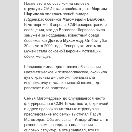
После этого со ссылкой на силовые
структуры СМИ стали сообщать, что
Марьям
Шарипова
являлась женой лидера
губденских боевиков
Магомедали Вагабова
.
В четверг же, 8 апреля, СМИ распространили
сообщения, что до Вагабова Шарипова была
замужем за иорданцем, известным среди
боевиков как
Доктор
Мухаммад
. Он был убит
30 августа 2009 года. Теперь уже месть за
мужей стала основной версией мотивации
обеих женщин.
Шарипова имела два высших образования:
математическое и психологическое, окончила
вуз с красным дипломом, преподавала
информатику в Балаханинской школе, где
работают и её родители.
Семья Магомедовых до случившегося часто
фигурировала в СМИ. В частности, с критикой
в адрес правоохранительных структур за
преследование его семьи выступал Расул
Магомедов. Оба его сына –
Анвар
и
Ильяс
– в
разное время попадали в поле зрения
силовых структур, а отец заявлял, что их