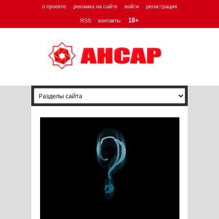
о проекте
реклама на сайте
войти
регистрация
18+
RSS
контакты