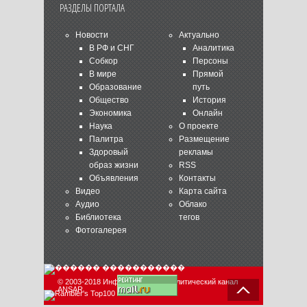
РАЗДЕЛЫ ПОРТАЛА
Новости
Актуально
В РФ и СНГ
Аналитика
Собкор
Персоны
В мире
Прямой
Образование
путь
Общество
История
Экономика
Онлайн
Наука
О проекте
Палитра
Размещение
Здоровый
рекламы
образ жизни
RSS
Объявления
Контакты
Видео
Карта сайта
Аудио
Облако
Библиотека
тегов
Фотогалерея
© 2003-2018 Информационно-аналитический канал
ANSAR