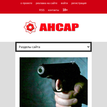
о проекте
реклама на сайте
войти
регистрация
18+
RSS
контакты