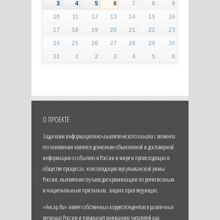
3
4
5
6
7
8
9
10
11
12
13
14
15
16
17
18
19
20
21
22
23
24
25
26
27
28
29
30
31
1
2
3
4
5
6
О ПРОЕКТЕ
Задачами информационно-аналитического канала с момента
его появления является донесение объективной и достоверной
информации о событиях в России и мире и происходящих в
обществе процессах, консолидация мусульманской уммы
России, выявление случаев дискриминации по религиозным
и национальным признакам, защита прав верующих.
«Ансар.Ru» имеет собственных корреспондентов в различных
регионах России и предлагает вниманию читателей как