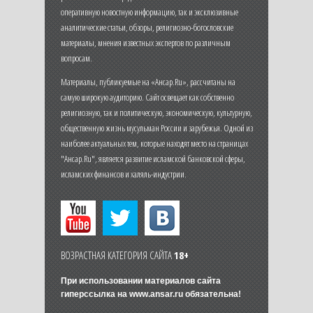
оперативную новостную информацию, так и эксклюзивные
аналитические статьи, обзоры, религиозно-богословские
материалы, мнения известных экспертов по различным
вопросам.
Материалы, публикуемые на «Ансар.Ru», рассчитаны на
самую широкую аудиторию. Сайт освещает как собственно
религиозную, так и политическую, экономическую, культурную,
общественную жизнь мусульман России и зарубежья. Одной из
наиболее актуальных тем, которые находят место на страницах
"Ансар.Ru", является развитие исламской банковской сферы,
исламских финансов и халяль-индустрии.
ВОЗРАСТНАЯ КАТЕГОРИЯ САЙТА
18+
При использовании материалов сайта
гиперссылка на
www.ansar.ru
обязательна!