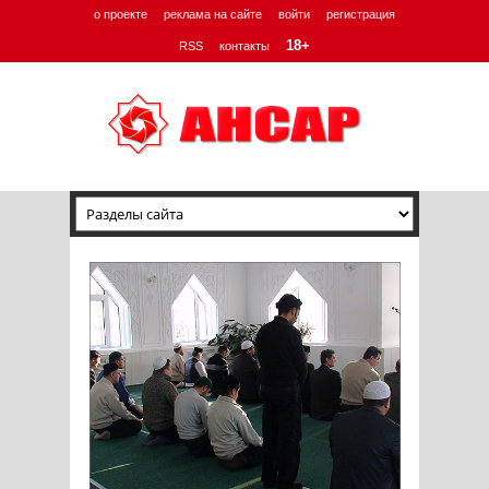
о проекте
реклама на сайте
войти
регистрация
18+
RSS
контакты