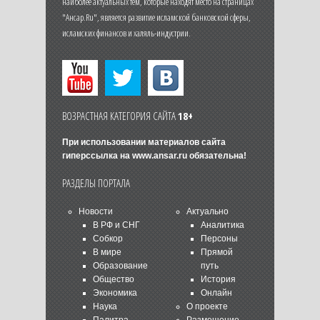
наиболее актуальных тем, которые находят место на страницах
"Ансар.Ru", является развитие исламской банковской сферы,
исламских финансов и халяль-индустрии.
ВОЗРАСТНАЯ КАТЕГОРИЯ САЙТА
18+
При использовании материалов сайта
гиперссылка на
www.ansar.ru
обязательна!
РАЗДЕЛЫ ПОРТАЛА
Новости
Актуально
В РФ и СНГ
Аналитика
Собкор
Персоны
В мире
Прямой
Образование
путь
Общество
История
Экономика
Онлайн
Наука
О проекте