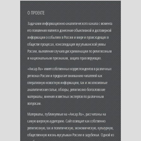
О ПРОЕКТЕ
Задачами информационно-аналитического канала с момента
его появления является донесение объективной и достоверной
информации о событиях в России и мире и происходящих в
обществе процессах, консолидация мусульманской уммы
России, выявление случаев дискриминации по религиозным
и национальным признакам, защита прав верующих.
«Ансар.Ru» имеет собственных корреспондентов в различных
регионах России и предлагает вниманию читателей как
оперативную новостную информацию, так и эксклюзивные
аналитические статьи, обзоры, религиозно-богословские
материалы, мнения известных экспертов по различным
вопросам.
Материалы, публикуемые на «Ансар.Ru», рассчитаны на
самую широкую аудиторию. Сайт освещает как собственно
религиозную, так и политическую, экономическую, культурную,
общественную жизнь мусульман России и зарубежья. Одной из