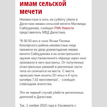
имам сельской
мечети
Неизвестные в ночь на субботу убили в
Дагестане имама сельской мечети Магомеда
Сайпудинова, сообщил
РИА Новости
представитель МВД Дагестана.
"В 00.50 мск в селе Ясная Поляна
Кизлярского района неизвестные лица
проникли во двор домовладения имама
мечети Сайпудинова и из огнестрельного
оружия неустановленного образца через окно
произвели в него выстрелы. От полученных
огнестрельных ранений в различные части
тела он скончался на месте. С места
происшествия изъяты 20 гильз и 6 пуль
калибра 7,62 миллиметра", - сообщил
собеседник агентства.
Это не первый случай убийств религиозных
деятелей в Дагестане.
Так, 1 ноября 2010 года в Хасавюрте с