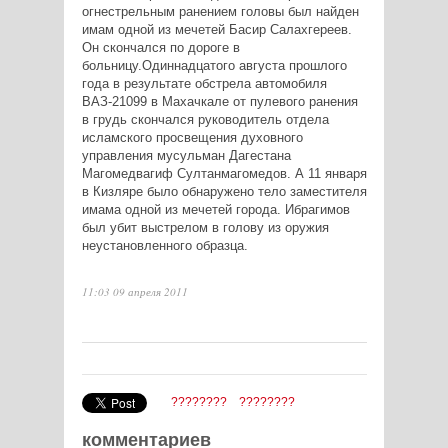
огнестрельным ранением головы был найден
имам одной из мечетей Басир Салахгереев.
Он скончался по дороге в
больницу.Одиннадцатого августа прошлого
года в результате обстрела автомобиля
ВАЗ-21099 в Махачкале от пулевого ранения
в грудь скончался руководитель отдела
исламского просвещения духовного
управления мусульман Дагестана
Магомедвагиф Султанмагомедов. А 11 января
в Кизляре было обнаружено тело заместителя
имама одной из мечетей города. Ибрагимов
был убит выстрелом в голову из оружия
неустановленного образца.
11:03 09 апреля 2011
????????
????????
комментариев