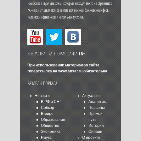
наиболее актуальных тем, которые находят место на страницах
"Ансар.Ru", является развитие исламской банковской сферы,
исламских финансов и халяль-индустрии.
ВОЗРАСТНАЯ КАТЕГОРИЯ САЙТА
18+
При использовании материалов сайта
гиперссылка на
www.ansar.ru
обязательна!
РАЗДЕЛЫ ПОРТАЛА
Новости
Актуально
В РФ и СНГ
Аналитика
Собкор
Персоны
В мире
Прямой
Образование
путь
Общество
История
Экономика
Онлайн
Наука
О проекте