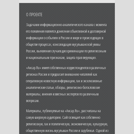
О ПРОЕКТЕ
Задачами информационно-аналитического канала с момента
его появления является донесение объективной и достоверной
информации о событиях в России и мире и происходящих в
обществе процессах, консолидация мусульманской уммы
России, выявление случаев дискриминации по религиозным
и национальным признакам, защита прав верующих.
«Ансар.Ru» имеет собственных корреспондентов в различных
регионах России и предлагает вниманию читателей как
оперативную новостную информацию, так и эксклюзивные
аналитические статьи, обзоры, религиозно-богословские
материалы, мнения известных экспертов по различным
вопросам.
Материалы, публикуемые на «Ансар.Ru», рассчитаны на
самую широкую аудиторию. Сайт освещает как собственно
религиозную, так и политическую, экономическую, культурную,
общественную жизнь мусульман России и зарубежья. Одной из